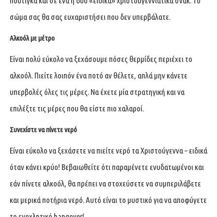
πουτίγκα και σε ένα ή δύο «ειδικά» χριστουγεννιάτικα σνακ. Το
σώμα σας θα σας ευχαριστήσει που δεν υπερβάλατε.
Αλκοόλ με μέτρο
Είναι πολύ εύκολο να ξεχάσουμε πόσες θερμίδες περιέχει το
αλκοόλ. Πιείτε λοιπόν ένα ποτό αν θέλετε, απλά μην κάνετε
υπερβολές όλες τις μέρες. Να έχετε μία στρατηγική και να
επιλέξτε τις μέρες που θα είστε πιο χαλαροί.
Συνεχίστε να πίνετε νερό
Είναι εύκολο να ξεχάσετε να πιείτε νερό τα Χριστούγεννα – ειδικά
όταν κάνει κρύο! Βεβαιωθείτε ότι παραμένετε ενυδατωμένοι και
εάν πίνετε αλκοόλ, θα πρέπει να στοχεύσετε να συμπεριλάβετε
και μερικά ποτήρια νερό. Αυτό είναι το μυστικό για να αποφύγετε
το ενοχλητικό hangover!