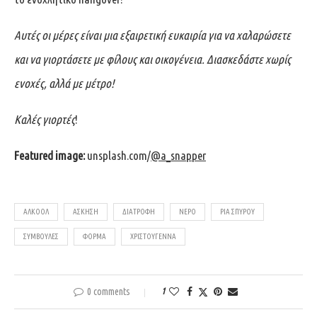
Αυτές οι μέρες είναι μια εξαιρετική ευκαιρία για να χαλαρώσετε
και να γιορτάσετε με φίλους και οικογένεια. Διασκεδάστε χωρίς
ενοχές, αλλά με μέτρο!
Καλές γιορτές
!
Featured image:
unsplash.com/
@a_snapper
ΑΛΚΟΌΛ
ΆΣΚΗΣΗ
ΔΙΑΤΡΟΦΉ
ΝΕΡΌ
ΡΊΑ ΣΠΎΡΟΥ
ΣΥΜΒΟΥΛΈΣ
ΦΌΡΜΑ
ΧΡΙΣΤΟΎΓΕΝΝΑ
0 comments
1