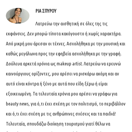
ΡΊΑ ΣΠΎΡΟΥ
Λατρεύω την αισθητική σε όλες της τις
εκφάνσεις. Δεν μπορώ τίποτα κακόγουστο ή χωρίς χαρακτήρα.
Από μικρή μου άρεσαν οι τέχνες. Ασχολήθηκα με την μουσική και
καθώς μεγάλωνα προς την εφηβεία ασχολήθηκα με την γραφή.
Δούλευα αρκετά χρόνια ως makeup artist. Λατρεύω να ερευνώ
καινούργιους ορίζοντες, μου αρέσει να ρισκάρω ακόμη και αν
αυτό είναι κόντρα ή ξένο με αυτά που είδη ξέρω ή είμαι
εξοικειωμένη. Τα τελευταία χρόνια μου αρέσει να γράφω για
beauty news, για ό,τι έχει σχέση με τον πολιτισμό, το περιβάλλον
και ό,τι έχει σχέση με τις ανθρώπινες σχέσεις και τα παιδιά!
Τελευταία, σπουδάζω διοίκηση τουρισμού γιατί θέλω να