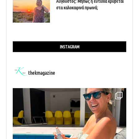
Αύγουστος: Μήπως η ευτυχία κρύβεται
στα καλοκαιρινά πρωινά;
INSTAGRAM
thekmagazine