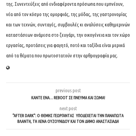
της. Συνεντεύξεις από ενδιαφέροντα πρόσωπα που εμπνέουν,
νέα από τον κόσμο της ομορφιάς, της μόδας, της γαστρονομίας
και των τεχνών, συνταγές, συμβουλές κι αναλύσεις καθημερινών
καταστάσεων ανάμεσα στο ζευγάρι, την οικογένεια και τον χώρο
εργασίας, προτάσεις για φαγητό, ποτό και ταξίδια είναι μερικά
από τα θέματα που πρωτοστατούν στην αρθρογραφία μας.
previous post
ΚΆΝΤΕ ΈΝΑ… REBOOT ΣΕ ΠΝΕΎΜΑ ΚΑΙ ΣΏΜΑ!
next post
“AFTER DARK”: Ο ΘΈΜΗΣ ΓΕΩΡΓΑΝΤΆΣ ΥΠΟΔΈΧΕΤΑΙ ΤΗΝ ΠΑΝΑΓΙΏΤΑ
ΒΛΑΝΤΉ, ΤΗ ΛΈΝΑ ΟΥΖΟΥΝΊΔΟΥ ΚΑΙ ΤΟΝ ΔΉΜΟ ΑΝΑΣΤΑΣΙΆΔΗ