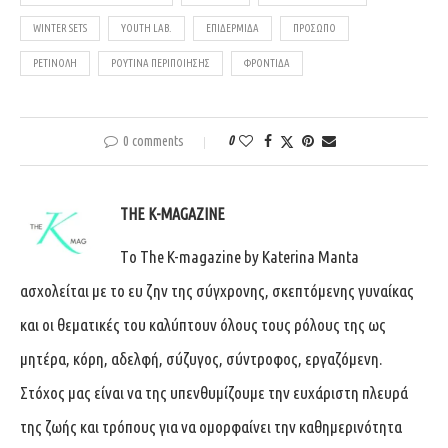
WINTER SETS
YOUTH LAB.
ΕΠΙΔΕΡΜΊΔΑ
ΠΡΌΣΩΠΟ
ΡΕΤΙΝΌΛΗ
ΡΟΥΤΊΝΑ ΠΕΡΙΠΟΊΗΣΗΣ
ΦΡΟΝΤΊΔΑ
0 comments
0
THE K-MAGAZINE
Tο The K-magazine by Katerina Manta
ασχολείται με το ευ ζην της σύγχρονης, σκεπτόμενης γυναίκας
και οι θεματικές του καλύπτουν όλους τους ρόλους της ως
μητέρα, κόρη, αδελφή, σύζυγος, σύντροφος, εργαζόμενη.
Στόχος μας είναι να της υπενθυμίζουμε την ευχάριστη πλευρά
της ζωής και τρόπους για να ομορφαίνει την καθημερινότητα