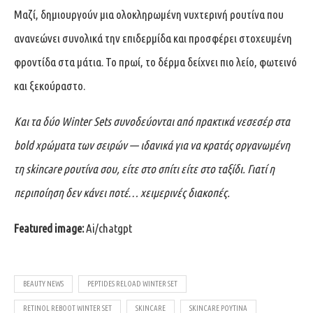
Μαζί, δημιουργούν μια ολοκληρωμένη νυχτερινή ρουτίνα που
ανανεώνει συνολικά την επιδερμίδα και προσφέρει στοχευμένη
φροντίδα στα μάτια. Το πρωί, το δέρμα δείχνει πιο λείο, φωτεινό
και ξεκούραστο.
Και τα δύο Winter Sets συνοδεύονται από πρακτικά νεσεσέρ στα
bold χρώματα των σειρών — ιδανικά για να κρατάς οργανωμένη
τη skincare ρουτίνα σου, είτε στο σπίτι είτε στο ταξίδι. Γιατί η
περιποίηση δεν κάνει ποτέ… χειμερινές διακοπές.
Featured image:
Ai/chatgpt
BEAUTY NEWS
PEPTIDES RELOAD WINTER SET
RETINOL REBOOT WINTER SET
SKINCARE
SKINCARE ΡΟΥΤΊΝΑ