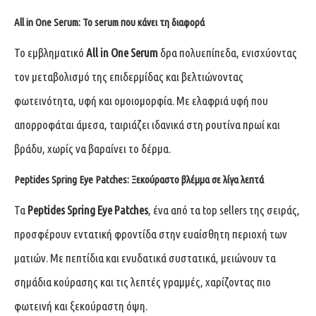
All in One Serum: Το serum που κάνει τη διαφορά
Το εμβληματικό
All in One Serum
δρα πολυεπίπεδα, ενισχύοντας
τον μεταβολισμό της επιδερμίδας και βελτιώνοντας
φωτεινότητα, υφή και ομοιομορφία. Με ελαφριά υφή που
απορροφάται άμεσα, ταιριάζει ιδανικά στη ρουτίνα πρωί και
βράδυ, χωρίς να βαραίνει το δέρμα.
Peptides Spring Eye Patches: Ξεκούραστο βλέμμα σε λίγα λεπτά
Τα
Peptides Spring Eye Patches
, ένα από τα top sellers της σειράς,
προσφέρουν εντατική φροντίδα στην ευαίσθητη περιοχή των
ματιών. Με πεπτίδια και ενυδατικά συστατικά, μειώνουν τα
σημάδια κούρασης και τις λεπτές γραμμές, χαρίζοντας πιο
φωτεινή και ξεκούραστη όψη.