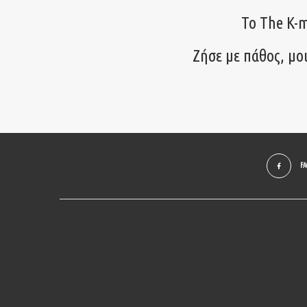
Το The K-m
Ζήσε με πάθος, μο
F