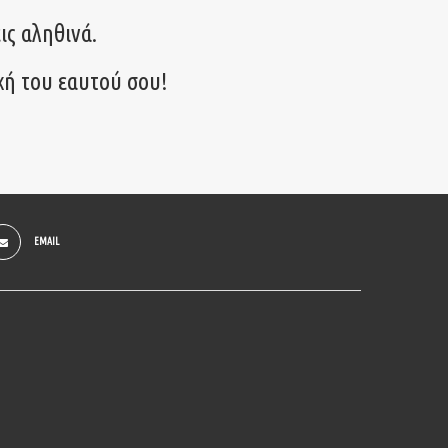
ις αληθινά.
χή του εαυτού σου!
EMAIL