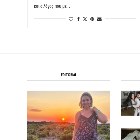
και ο λόγος που με …
EDITORIAL