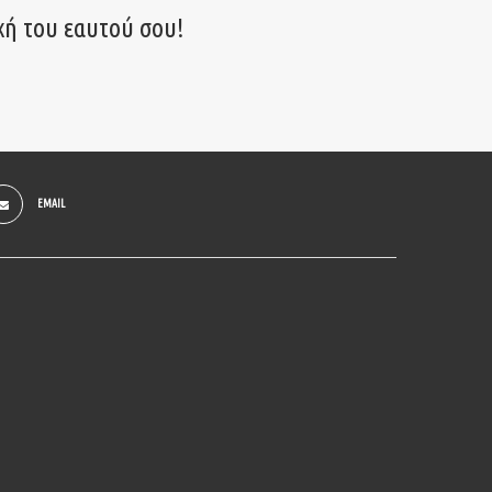
χή του εαυτού σου!
EMAIL