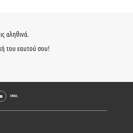
ις αληθινά.
χή του εαυτού σου!
EMAIL