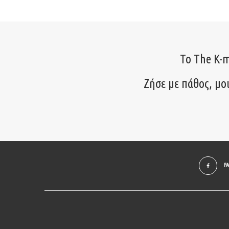
Το The K-m
Ζήσε με πάθος, μο
F