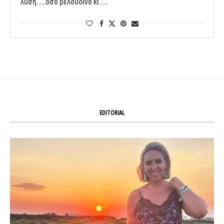
λύση….όσο βελούδινο κι …
EDITORIAL