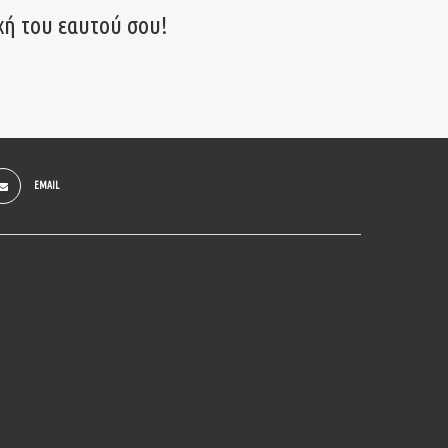
χή του εαυτού σου!
EMAIL