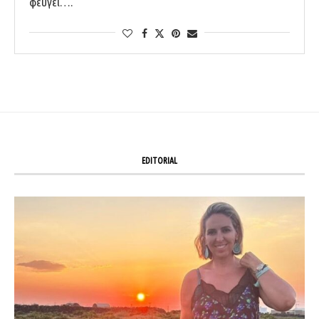
φεύγει….
EDITORIAL