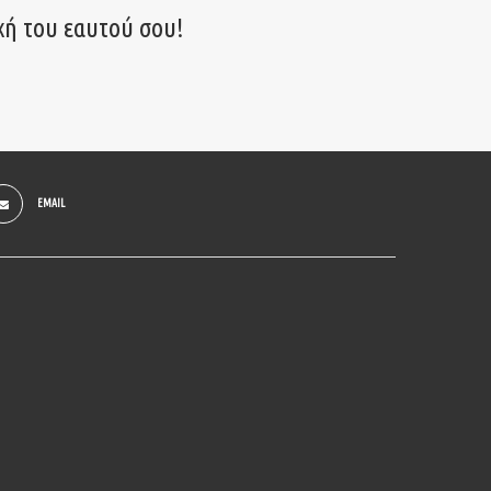
χή του εαυτού σου!
EMAIL