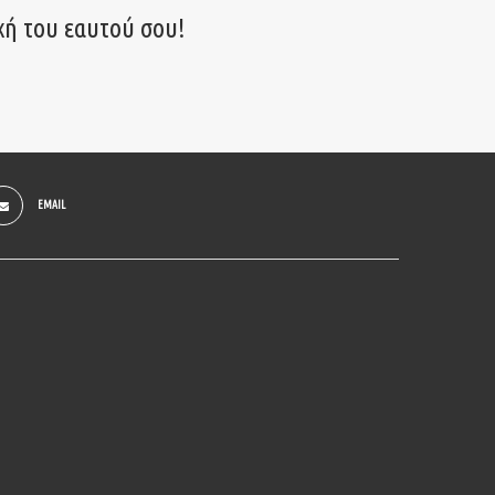
χή του εαυτού σου!
EMAIL