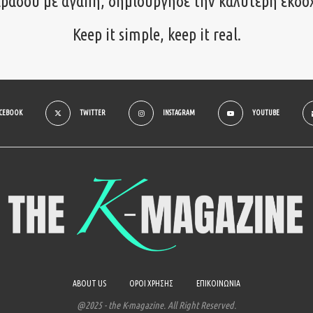
ιράσου με αγάπη, δημιούργησε την καλύτερη εκδο
Keep it simple, keep it real.
ACEBOOK
TWITTER
INSTAGRAM
YOUTUBE
ABOUT US
ΟΡΟΙ ΧΡΗΣΗΣ
ΕΠΙΚΟΙΝΩΝΙΑ
@2025 - the K-magazine. All Right Reserved.