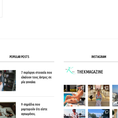
POPULAR POSTS
INSTAGRAM
THEKMAGAZINE
7 περίεργα στοιχεία που
ελκύουν τους άντρες σε
μία γυναίκα
9 σημάδια που
μαρτυρούν ότι είστε
αγχωμένοι;