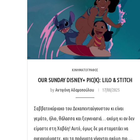
ΚΙΝΗΜΑΤΟΓΡΑΦΟΣ
OUR SUNDAY DISNEY+ PIC(K): LILO & STITCH
by
Αντιγόνη Αδαμοπούλου
17/08/2025
Σαββατοκύριακο του Δεκαπενταύγουστου κι είναι
γεμάτο, ήλιο, θάλασσα και ξεγνοιασιά… ακόμη κι αν δεν
είμαστε στη Χαβάη! Αυτό, όμως δε μα σταματάει να
ονειρευόμαστε, και τα πράγματα γίνονται ακόμη πιο …