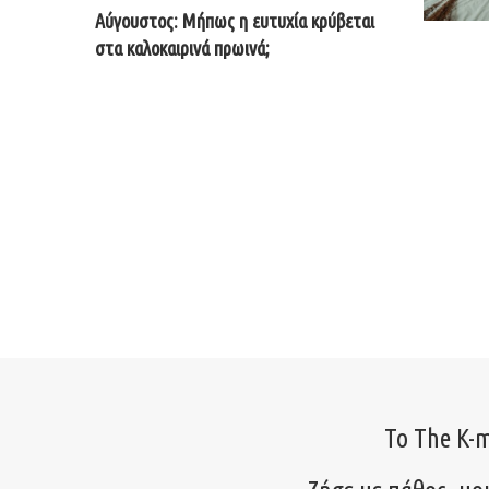
Αύγουστος: Μήπως η ευτυχία κρύβεται
στα καλοκαιρινά πρωινά;
Το The K-m