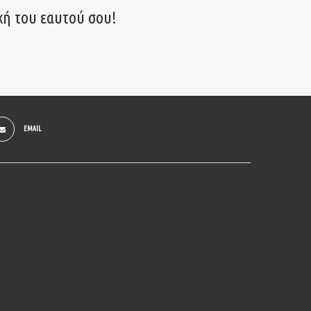
χή του εαυτού σου!
EMAIL