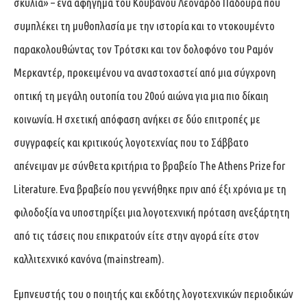
σκυλιά» – ένα αφήγημα του Κουβανού Λεονάρδο Παδούρα που
συμπλέκει τη μυθοπλασία με την ιστορία και το ντοκουμέντο
παρακολουθώντας τον Τρότσκι και τον δολοφόνο του Ραμόν
Μερκαντέρ, προκειμένου να αναστοχαστεί από μια σύγχρονη
οπτική τη μεγάλη ουτοπία του 20ού αιώνα για μια πιο δίκαιη
κοινωνία. Η σχετική απόφαση ανήκει σε δύο επιτροπές με
συγγραφείς και κριτικούς λογοτεχνίας που το Σάββατο
απένειμαν με σύνθετα κριτήρια το βραβείο The Athens Prize for
Literature. Ενα βραβείο που γεννήθηκε πριν από έξι χρόνια με τη
φιλοδοξία να υποστηρίξει μια λογοτεχνική πρόταση ανεξάρτητη
από τις τάσεις που επικρατούν είτε στην αγορά είτε στον
καλλιτεχνικό κανόνα (mainstream).
Εμπνευστής του ο ποιητής και εκδότης λογοτεχνικών περιοδικών