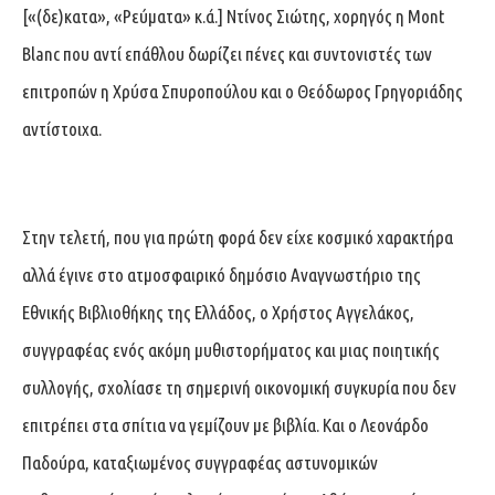
[«(δε)κατα», «Ρεύματα» κ.ά.] Ντίνος Σιώτης, χορηγός η Mont
Blanc που αντί επάθλου δωρίζει πένες και συντονιστές των
επιτροπών η Χρύσα Σπυροπούλου και ο Θεόδωρος Γρηγοριάδης
αντίστοιχα.
Στην τελετή, που για πρώτη φορά δεν είχε κοσμικό χαρακτήρα
αλλά έγινε στο ατμοσφαιρικό δημόσιο Αναγνωστήριο της
Εθνικής Βιβλιοθήκης της Ελλάδος, ο Χρήστος Αγγελάκος,
συγγραφέας ενός ακόμη μυθιστορήματος και μιας ποιητικής
συλλογής, σχολίασε τη σημερινή οικονομική συγκυρία που δεν
επιτρέπει στα σπίτια να γεμίζουν με βιβλία. Και ο Λεονάρδο
Παδούρα, καταξιωμένος συγγραφέας αστυνομικών