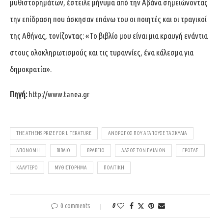
μυθιστορημάτων, έστειλε μήνυμα από την Αβάνα σημειώνοντας
την επίδραση που άσκησαν επάνω του οι ποιητές και οι τραγικοί
της Αθήνας, τονίζοντας: «Το βιβλίο μου είναι μια κραυγή ενάντια
στους ολοκληρωτισμούς και τις τυραννίες, ένα κάλεσμα για
δημοκρατία».
Πηγή:
http://www.tanea.gr
THE ATHENS PRIZE FOR LITERATURE
ΑΝΘΡΩΠΟΣ ΠΟΥ ΑΓΑΠΟΎΣΕ ΤΑ ΣΚΥΛΙΆ
ΑΠΟΝΟΜΉ
ΒΙΒΛΙΟ
ΒΡΑΒΕΊΟ
ΔΆΣΟΣ ΤΩΝ ΠΑΙΔΙΏΝ
ΈΡΩΤΑΣ
ΚΑΛΎΤΕΡΟ
ΜΥΘΙΣΤΌΡΗΜΑ
ΠΟΛΙΤΙΚΉ
0 comments
0