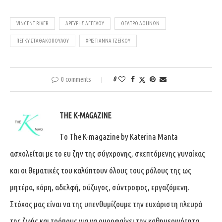
VINCENT RIVER
ΑΡΓΎΡΗΣ ΑΓΓΈΛΟΥ
ΘΈΑΤΡΟ ΑΘΗΝΏΝ
ΠΈΓΚΥ ΣΤΑΘΑΚΟΠΟΎΛΟΥ
ΧΡΙΣΤΙΆΝΝΑ ΤΖΈΙΚΟΥ
0 comments
0
THE K-MAGAZINE
Tο The K-magazine by Katerina Manta
ασχολείται με το ευ ζην της σύγχρονης, σκεπτόμενης γυναίκας
και οι θεματικές του καλύπτουν όλους τους ρόλους της ως
μητέρα, κόρη, αδελφή, σύζυγος, σύντροφος, εργαζόμενη.
Στόχος μας είναι να της υπενθυμίζουμε την ευχάριστη πλευρά
της ζωής και τρόπους για να ομορφαίνει την καθημερινότητα