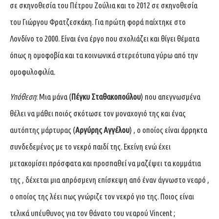
σε σκηνοθεσία του Πέτρου Ζούλια και το 2012 σε σκηνοθεσία
του Γιώργου Φρατζεσκάκη. Για πρώτη φορά παίχτηκε στο
Λονδίνο το 2000. Είναι ένα έργο που σχολιάζει και θίγει θέματα
όπως η ομοφοβία και τα κοινωνικά στερεότυπα γύρω από την
ομοφυλοφιλία.
Υπόθεση
: Μια μάνα (
Πέγκυ Σταθακοπούλου
) που απεγνωσμένα
θέλει να μάθει ποιός σκότωσε τον μοναχογιό της και ένας
αυτόπτης μάρτυρας (
Αργύρης Αγγέλου
) , ο οποίος είναι άρρηκτα
συνδεδεμένος με το νεκρό παιδί της. Εκείνη ενώ έχει
μετακομίσει πρόσφατα και προσπαθεί να μαζέψει τα κομμάτια
της , δέχεται μια απρόσμενη επίσκεψη από έναν άγνωστο νεαρό ,
ο οποίος της λέει πως γνώριζε τον νεκρό γιο της. Ποιος είναι
τελικά υπέυθυνος για τον θάνατο του νεαρού Vincent ;