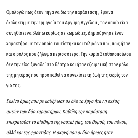
Oμολογώ πως όταν πήγα να δω την παράσταση , έμεινα
έκπληκτη με την ερμηνεία του Αργύρη Αγγέλου , τον οποίο είχα
συνηθίσει να βλέπω κυρίως σε κωμωδίες. Δημιούργησε έναν
χαρακτήρα με τον οποίο ταυτίστηκα και τολμώ να πω , πως ήταν
και ο ρόλος που ζήλεψα περισσότερο. Την κυρία Σταθακοπούλου
δεν την είχα ξαναδεί στο θέατρο και ήταν εξαιρετική στον ρόλο
της μητέρας που προσπαθεί να συνεχίσει τη ζωή της χωρίς τον
γιο της.
Εκείνο όμως που με καθήλωσε σε όλο το έργο ήταν η σχέση
αυτών των δύο χαρακτήρων. Καθόλη την παράσταση
επικρατούσε το αίσθημα της νοσταλγίας, του θυμού, του πόνου,
αλλά και της φροντίδας. Η σκηνή που οι δύο ήρωες ήταν