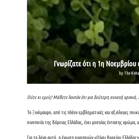
Γνωρίζατε ότι η 1η Νοεμβρίου
by
The K-Ma
Ούτε κι εμείς! Μάθετε λοιπόν ότι για δεύτερη συνεχή χρονιά, 
Το Ξινόμαυρο, από τις πλέον εμβληματικές και αξιόλογες ποικι
οινοποιία της Βόρειας Ελλάδας, έχει μεσαίας έντασης χρώμα,
Για το λόγο αυτό, η ένωση οινοποιών «Οίνοι Βορείου Ελλάδος