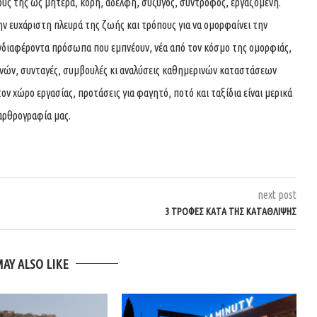
ους της ως μητέρα, κόρη, αδελφή, σύζυγος, σύντροφος, εργαζόμενη.
ην ευχάριστη πλευρά της ζωής και τρόπους για να ομορφαίνει την
νδιαφέροντα πρόσωπα που εμπνέουν, νέα από τον κόσμο της ομορφιάς,
χνών, συνταγές, συμβουλές κι αναλύσεις καθημερινών καταστάσεων
τον χώρο εργασίας, προτάσεις για φαγητό, ποτό και ταξίδια είναι μερικά
αρθρογραφία μας.
next post
3 ΤΡΟΦΈΣ ΚΑΤΆ ΤΗΣ ΚΑΤΆΘΛΙΨΗΣ
MAY ALSO LIKE