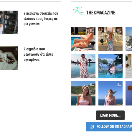
THEKMAGAZINE
7 περίεργα στοιχεία που
ελκύουν τους άντρες σε
μία γυναίκα
9 σημάδια που
μαρτυρούν ότι είστε
αγχωμένοι;
LOAD MORE...
FOLLOW ON INSTAGRA