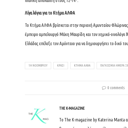
Ιδανική απόλαυση στους 12-14
.
Λίγα λόγια για το Κτήμα ΑΛΦΑ
Το Κτήμα ΑΛΦΑ βρίσκεται στην περιοχή Αμυνταίου Φλώρινας, 
έμπειρο αμπελουργό Μάκη Μαυρίδη και τον χημικό-οινολόγο Άγ
Ελλάδας επέλεξε τον Αμύνταιο για να δημιουργήσει το δικό του
1Η ΝΟΕΜΒΡΊΟΥ
ΚΡΑΣΊ
ΚΤΉΜΑ ΑΛΦΑ
ΠΑΓΚΌΣΜΙΑ ΗΜΈΡΑ Ξ
0 comments
THE K-MAGAZINE
Tο The K-magazine by Katerina Manta ασχ