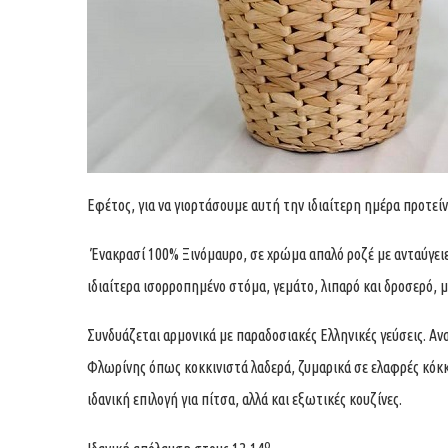
Εφέτος, για να γιορτάσουμε αυτή την ιδιαίτερη ημέρα προτεί
Ένακρασί 100% Ξινόμαυρο, σε χρώμα απαλό ροζέ με ανταύγ
ιδιαίτερα ισορροπημένο στόμα, γεμάτο, λιπαρό και δροσερό, 
Συνδυάζεται αρμονικά με παραδοσιακές Ελληνικές γεύσεις. Ανα
Φλωρίνης όπως κοκκινιστά λαδερά, ζυμαρικά σε ελαφρές κόκκι
ιδανική επιλογή για πίτσα, αλλά και εξωτικές κουζίνες.
ο