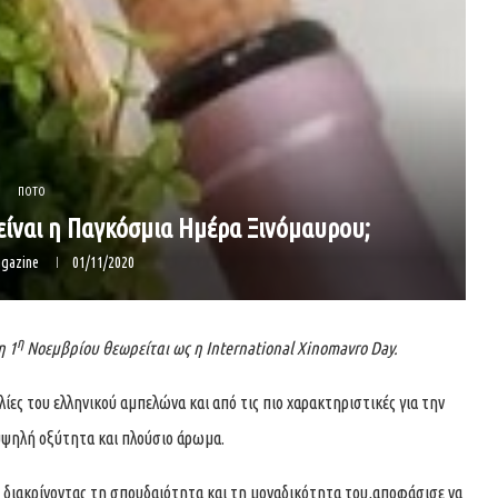
ΠΟΤΟ
 είναι η Παγκόσμια Ημέρα Ξινόμαυρου;
gazine
01/11/2020
η
η 1
Νοεμβρίου θεωρείται ως η International Xinomavro Day.
λίες του ελληνικού αμπελώνα και από τις πιο χαρακτηριστικές για την
 υψηλή οξύτητα και πλούσιο άρωμα.
» διακρίνοντας τη σπουδαιότητα και τη μοναδικότητα του,αποφάσισε να