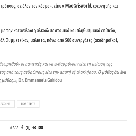
τρόπους, σε όλον τον κόσμο», είπε ο
Max Grisworld
, ερευνητής και
 με την κατανάλωση αλκοόλ σε ατομικό και πληθυσμιακό επίπεδο,
όλ. Συμμετείχαν, μάλιστα, πάνω από 500 συνεργάτες (ακαδημαϊκοί,
θεωρηθούν οι πολιτικές και να ενθαρρύνουν είτε τη μείωση της
ος από τους ανθρώπους είτε την αποχή εξ ολοκλήρου.
Ο μύθος ότι ένα
ς μύθος
.
»,
Dr.
Emmanuela Gakidou
 ΣΧΟΙΝΆ
ΠΟΣΌΤΗΤΑ
0