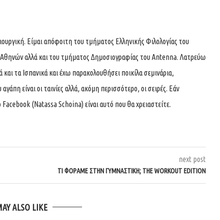
ιουργική. Είμαι απόφοιτη του τμήματος Ελληνικής Φιλολογίας του
 Αθηνών αλλά και του τμήματος Δημοσιογραφίας του Antenna. Λατρεύω
κά και τα Ισπανικά και έχω παρακολουθήσει ποικίλα σεμινάρια,
αγάπη είναι οι ταινίες αλλά, ακόμη περισσότερο, οι σειρές. Εάν
 Facebook (Natassa Schoina) είναι αυτό που θα χρειαστείτε.
next post
ΤΙ ΦΟΡΆΜΕ ΣΤΗΝ ΓΥΜΝΑΣΤΙΚΉ; THE WORKOUT EDITION
MAY ALSO LIKE