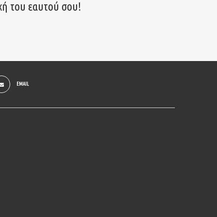
χή του εαυτού σου!
EMAIL