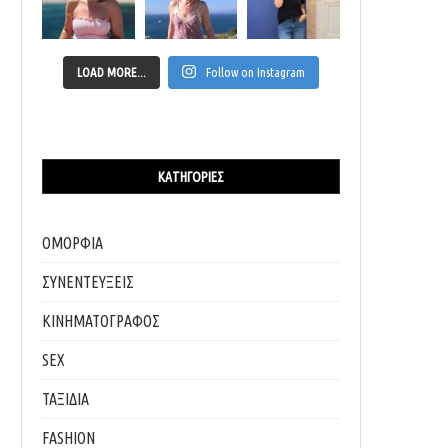
LOAD MORE...
Follow on Instagram
ΚΑΤΗΓΟΡΊΕΣ
THE ART OF APERITIVO: ΈΝΑ ΚΑΛΟΚΑΙΡΙΝΌ ΒΡΆΔΥ
SIP & BLOSSOM COCKTAIL WEEK: Η ΑΘΉΝΑ
ΣΤΗΝ...
03/07/2026
ΟΜΟΡΦΙΑ
07/07/2026
ΣΥΝΕΝΤΕΥΞΕΙΣ
ΚΙΝΗΜΑΤΟΓΡΑΦΟΣ
SEX
ΤΑΞΙΔΙΑ
FASHION