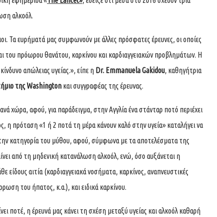
ρική εφημερίδα «
The Lancet
»
, έδειξε ότι μέσα στο 2016 σχεδόν τρία
ωση αλκοόλ.
στιοι. Τα ευρήματά μας συμφωνούν με άλλες πρόσφατες έρευνες, οι οποίες
και του πρόωρου θανάτου, καρκίνου και καρδιαγγειακών προβλημάτων. Η
κίνδυνο απώλειας υγείας.», είπε η
Dr.
Emmanuela Gakidou
, καθηγήτρια
τήμιο της
Washington
και συγγραφέας της έρευνας.
ανά χώρα, αφού, για παράδειγμα, στην Αγγλία ένα στάνταρ ποτό περιέχει
, η πρόταση «1 ή 2 ποτά τη μέρα κάνουν καλό στην υγεία» καταλήγει να
ι στην κατηγορία του μύθου, αφού, σύμφωνα με τα αποτελέσματα της
ίνει από τη μηδενική κατανάλωση αλκοόλ, ενώ, όσο αυξάνεται η
θε είδους αιτία (καρδιαγγειακά νοσήματα, καρκίνος, αναπνευστικές
ρωση του ήπατος, κ.α.), και ειδικά καρκίνου.
ει ποτέ, η έρευνά μας κάνει τη σχέση μεταξύ υγείας και αλκοόλ καθαρή