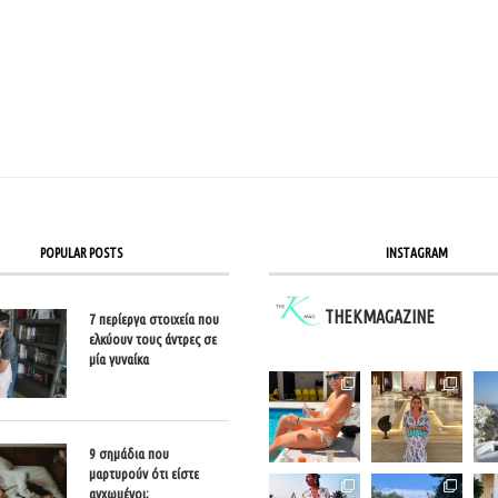
POPULAR POSTS
INSTAGRAM
THEKMAGAZINE
7 περίεργα στοιχεία που
ελκύουν τους άντρες σε
μία γυναίκα
9 σημάδια που
μαρτυρούν ότι είστε
αγχωμένοι;