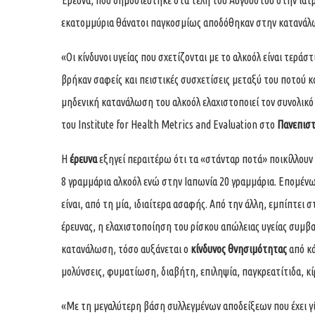
Έρευνα, που δημοσιεύτηκε στα τέλη του Αυγούστου στην ιατ
εκατομμύρια θάνατοι παγκοσμίως αποδόθηκαν στην κατανάλ
«Οι κίνδυνοι υγείας που σχετίζονται με το αλκοόλ είναι τερά
βρήκαν σαφείς και πειστικές συσχετίσεις μεταξύ του ποτού 
μηδενική κατανάλωση του αλκοόλ ελαχιστοποιεί τον συνολικό 
του Institute for Health Metrics and Evaluation στο
Πανεπισ
Η
έρευνα
εξηγεί περαιτέρω ότι τα «στάνταρ ποτά» ποικίλλουν 
8 γραμμάρια αλκοόλ ενώ στην Ιαπωνία 20 γραμμάρια. Επομένως
είναι, από τη μία, ιδιαίτερα ασαφής. Από την άλλη, εμπίπτε
έρευνας, η ελαχιστοποίηση του ρίσκου απώλειας υγείας συμβα
κατανάλωση, τόσο αυξάνεται ο
κίνδυνος
θνησιμότητας
από κά
μολύνσεις, φυματίωση, διαβήτη, επιληψία, παγκρεατίτιδα, κίρ
«Με τη μεγαλύτερη βάση συλλεγμένων αποδείξεων που έχει γίν