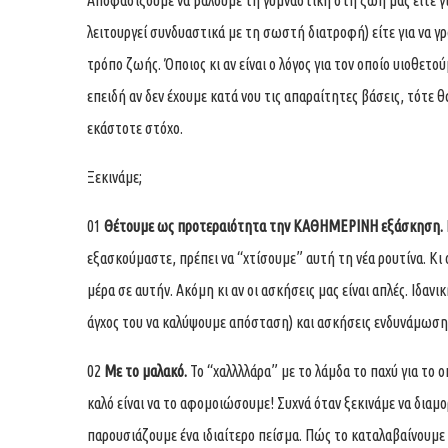
Αποφασίζουμε να βάλουμε τη γυμναστική στη ζωή μας είτε γι
λειτουργεί συνδυαστικά με τη σωστή διατροφή) είτε για να γ
τρόπο ζωής. Όποιος κι αν είναι ο λόγος για τον οποίο υιοθετο
επειδή αν δεν έχουμε κατά νου τις απαραίτητες βάσεις, τότε
εκάστοτε στόχο.
Ξεκινάμε;
01
Θέτουμε ως προτεραιότητα την ΚΑΘΗΜΕΡΙΝΗ εξάσκηση.
εξασκούμαστε, πρέπει να “χτίσουμε” αυτή τη νέα ρουτίνα. Κι 
μέρα σε αυτήν. Ακόμη κι αν οι ασκήσεις μας είναι απλές. Ιδανι
άγχος του να καλύψουμε απόσταση) και ασκήσεις ενδυνάμωσης
02
Με το μαλακό.
Το “χαλλλλάρα” με το λάμδα το παχύ για το 
καλό είναι να το αφομοιώσουμε! Συχνά όταν ξεκινάμε να διαμ
παρουσιάζουμε ένα ιδιαίτερο πείσμα. Πώς το καταλαβαίνουμε