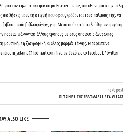
αλό μου τον τηλεοπτικό ψυχίατρο Frasier Crane, απευθύνομαι στην πόλη
ις αισθήσεις μου, τη στιγμή που αφουγκράζονται τους παλμούς της, να
 βιβλία, παιδί βιβλιοφάγων, γαρ. Μέσα από αυτά ακολούθησαν η αγάπη
την πορεία, ψάχνοντας άλλους τρόπους με τους οποίους ο άνθρωπος
τη μουσική, τη ζωγραφική κι άλλες μορφές τέχνης. Μπορειτε να
ο
antigoni_adamo@hotmail.com
ή να με βρείτε στο facebook / twitter
next post
ΟΙ ΤΑΙΝΊΕΣ ΤΗΣ ΕΒΔΟΜΆΔΑΣ ΣΤΑ VILLAGE
MAY ALSO LIKE