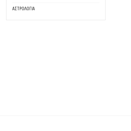
ΑΣΤΡΟΛΟΓΙΑ
7 ΣΥΝΉΘΕΙΕΣ ΠΟΥ ΘΑ ΣΕ ΚΡΑΤΉΣΟΥΝ ΣΤΑ ΚΙΛΆ...
3 ΑΣΚΉΣΕΙΣ ΓΙΑ ΓΡΑΜΜΩΜΈΝΑ ΠΌΔΙΑ Έ
ΠΑΡΑΛΊΑ
24/07/2026
23/07/2026