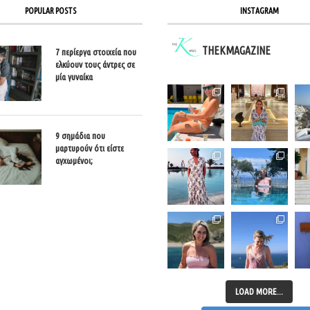
POPULAR POSTS
INSTAGRAM
THEKMAGAZINE
7 περίεργα στοιχεία που
ελκύουν τους άντρες σε
μία γυναίκα
9 σημάδια που
μαρτυρούν ότι είστε
αγχωμένοι;
LOAD MORE...