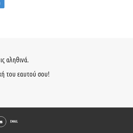
M
ις αληθινά.
χή του εαυτού σου!
EMAIL