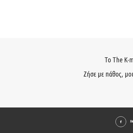
Το The K-m
Ζήσε με πάθος, μο
F