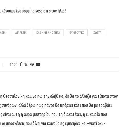
κάνουμε ένα jogging session στον ήλιο!
ΑΣΊΑ
ΔΙΆΡΚΕΙΑ
ΚΑΘΗΜΕΡΙΝΌΤΗΤΑ
ΣΥΜΒΟΥΛΈΣ
ΣΩΣΤΆ
0
 Θεσσαλονίκη και, να πω την αλήθεια, δε θα το άλλαζα για τίποτα στον
ς συνόρων, αλλά ξέρω πως πάντα θα υπάρχει κάτι που θα με τραβάει
 είναι αυτή η αύρα μυστηρίου που τη διακατέχει, η ευκαιρία που
οι υποσχέσεις που δίνει για καινούριες εμπειρίες και –γιατί όχι;-