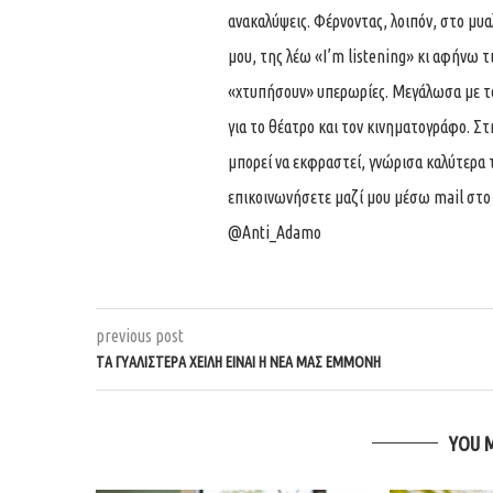
ανακαλύψεις. Φέρνοντας, λοιπόν, στο μυ
μου, της λέω «I’m listening» κι αφήνω τ
«χτυπήσουν» υπερωρίες. Μεγάλωσα με τα
για το θέατρο και τον κινηματογράφο. Σ
μπορεί να εκφραστεί, γνώρισα καλύτερα 
επικοινωνήσετε μαζί μου μέσω mail στ
@Anti_Adamo
previous post
ΤΑ ΓΥΑΛΙΣΤΕΡΆ ΧΕΊΛΗ ΕΊΝΑΙ Η ΝΈΑ ΜΑΣ ΕΜΜΟΝΉ
YOU 