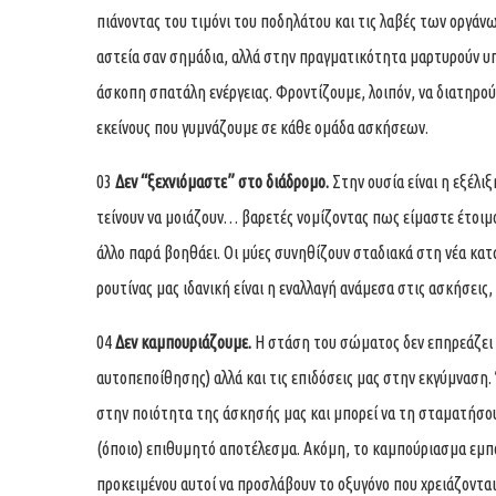
πιάνοντας του τιμόνι του ποδηλάτου και τις λαβές των οργάν
αστεία σαν σημάδια, αλλά στην πραγματικότητα μαρτυρούν υπ
άσκοπη σπατάλη ενέργειας. Φροντίζουμε, λοιπόν, να διατηρού
εκείνους που γυμνάζουμε σε κάθε ομάδα ασκήσεων.
03
Δεν “ξεχνιόμαστε” στο διάδρομο.
Στην ουσία είναι η εξέλι
τείνουν να μοιάζουν… βαρετές νομίζοντας πως είμαστε έτοιμ
άλλο παρά βοηθάει. Οι μύες συνηθίζουν σταδιακά στη νέα κατά
ρουτίνας μας ιδανική είναι η εναλλαγή ανάμεσα στις ασκήσεις
04
Δεν καμπουριάζουμε.
Η στάση του σώματος δεν επηρεάζει 
αυτοπεποίθησης) αλλά και τις επιδόσεις μας στην εκγύμναση.
στην ποιότητα της άσκησής μας και μπορεί να τη σταματήσου
(όποιο) επιθυμητό αποτέλεσμα. Ακόμη, το καμπούριασμα εμπο
προκειμένου αυτοί να προσλάβουν το οξυγόνο που χρειάζονται