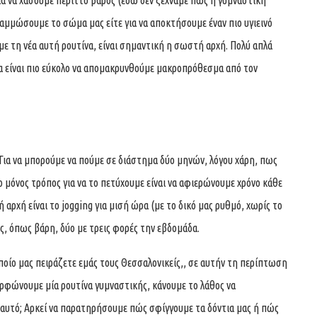
α να χάσουμε περιττό βάρος (εδώ δεν ξεχνάμε πως η γυμναστική
ραμμώσουμε το σώμα μας είτε για να αποκτήσουμε έναν πιο υγιεινό
ύμε τη νέα αυτή ρουτίνα, είναι σημαντική η σωστή αρχή. Πολύ απλά
 θα είναι πιο εύκολο να απομακρυνθούμε μακροπρόθεσμα από τον
Για να μπορούμε να πούμε σε διάστημα δύο μηνών, λόγου χάρη, πως
ο μόνος τρόπος για να το πετύχουμε είναι να αφιερώνουμε χρόνο κάθε
κή αρχή είναι το jogging για μισή ώρα (με το δικό μας ρυθμό, χωρίς το
, όπως βάρη, δύο με τρεις φορές την εβδομάδα.
οποίο μας πειράζετε εμάς τους Θεσσαλονικείς,, σε αυτήν τη περίπτωση
ορφώνουμε μία ρουτίνα γυμναστικής, κάνουμε το λάθος να
 αυτό; Αρκεί να παρατηρήσουμε πώς σφίγγουμε τα δόντια μας ή πώς