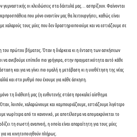
ων γυμναστικής οι κλειδώσεις στα δάχτυλά μας… ασπρίζουν. Φαίνονται
ερπροσπάθεια που μόνο εναντίον μας θα λειτουργήσει, καθώς είναι
με χαλαρούς τους μύες που δεν δραστηριοποιούμε και να εστιάζουμε σε
ξη του πρώτου βήματος. Όταν η διάρκεια κι η ένταση των ασκήσεων
οι να ανεβούμε επίπεδο πιο γρήγορα, στην πραγματικότητα αυτό κάθε
σταση και για να γίνει πιο ομαλή η μετάβαση κι η υιοθέτηση της νέας
, αλλά και στο ρυθμό που έχουμε για κάθε άσκηση.
μόνο τη διάθεσή μας (η ευθυτενής στάση προκαλεί αίσθημα
 Όταν, λοιπόν, χαλαρώνουμε και καμπουριάζουμε, εστιάζουμε λιγότερο
με νωρίτερα από το κανονικό, με αποτέλεσμα να απομακρύνεται το
δίζει τη σωστή αναπνοή, η οποία είναι απαραίτητη για τους μύες
 για να κινητοποιηθούν πλήρως.