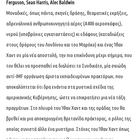
Ferguson, Sean Harris, Alec Baldwin
Μοναδικές, όπως πάντα, σκηνές δράσης, θεαματικές εκρήξεις,
αδρεναλινικά ανθρωποκυνηγητά αέρος (Α400 αεροσκάφος),
νερού (υποβρύχιες εγκαταστάσεις) κι εδάφους (καταδιώξεις
στους δρόμους του Λονδίνου και του Μαρόκο) και ένας Ίθαν
Χαντ σε μία νέα αποστολή, την πιο επικίνδυνη μέχρι σήμερα, που
τον θέλει να προσπαθεί να διαλύσει το Συνδικάτο, μία σκιώδη
αντί-IMF οργάνωση άριστα εκπαιδευμένων πρακτόρων, που
αποκαλύπτεται ότι δρα ενάντια στα μυστικά σχέδια της
αμερικανικής Κυβέρνησης, ώστε να επικρατήσει μια νέα τάξη
πραγμάτων. Στο πλευρό του Ίθαν Χαντ και της ομάδας του θα
βρεθεί και μια αποκηρυγμένη Βρετανίδα πράκτορας, ο ρόλος της
οποίας συνιστά άλλο ένα μυστήριο. Στόχος του Ίθαν Χαντ όπως