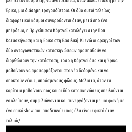
βλέπει τον κόσμο της να ανατρέπεται, όταν αλλάζει θέση με την
Έρικα, μια διάσημη τραγουδίστρια. Οι δύο αυτοί τελείως
διαφορετικοί κόσμοι συγκρούονται όταν, μετά από ένα
μπέρδεμα, η Πριγκίπισσα Κόρτνεϊ καταλήγει στην Ποπ
Κατασκήνωση και η Έρικα στη Βασιλική. Κι ενώ οι αρχηγοί των
δύο ανταγωνιστικών κατασκηνώσεων προσπαθούν να
διορθώσουν την κατάσταση, τόσο η Κόρτνεϊ όσο και η Έρικα
μαθαίνουν να προσαρμόζονται στα νέα δεδομένα και να
αποκτούν νέους, απρόσμενους φίλους. Μάλιστα, όταν τα
κορίτσια μαθαίνουν πως και οι δύο κατασκηνώσεις απειλούνται
να κλείσουν, συμφιλιώνονται και συνεργάζονται με μια φωνή σε
ένα επικό show που αποδεικνύει πως όλα είναι εφικτά όταν
τολμάς!