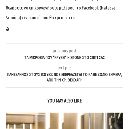
θελήσετε να επικοινωνήσετε μαζί μου, το Facebook (Natassa
Schoina) είναι αυτό που θα χρειαστείτε.
previous post
ΤΑ ΜΙΚΡΌΒΙΑ ΠΟΥ “ΚΡΎΒΕΙ” Η ΣΚΌΝΗ ΣΤΟ ΣΠΊΤΙ ΣΑΣ
next post
ΠΑΝΣΈΛΗΝΟΣ ΣΤΟΥΣ ΙΧΘΎΕΣ: ΠΏΣ ΕΠΗΡΕΆΖΕΤΑΙ ΤΟ ΚΆΘΕ ΖΏΔΙΟ ΣΉΜΕΡΑ,
ΑΠΌ ΤΗΝ ΧΡ. ΘΕΟΧΆΡΗ
YOU MAY ALSO LIKE