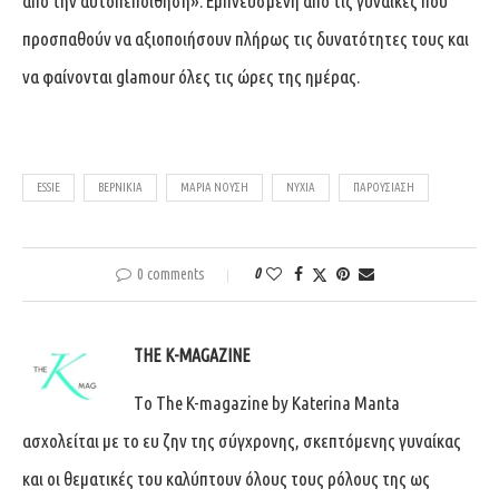
από την αυτοπεποίθηση». Εμπνευσμένη από τις γυναίκες που
προσπαθούν να αξιοποιήσουν πλήρως τις δυνατότητες τους και
να φαίνονται glamour όλες τις ώρες της ημέρας.
ESSIE
ΒΕΡΝΊΚΙΑ
ΜΑΡΊΑ ΝΟΎΣΗ
ΝΎΧΙΑ
ΠΑΡΟΥΣΙΆΣΗ
0 comments
0
THE K-MAGAZINE
Tο The K-magazine by Katerina Manta
ασχολείται με το ευ ζην της σύγχρονης, σκεπτόμενης γυναίκας
και οι θεματικές του καλύπτουν όλους τους ρόλους της ως