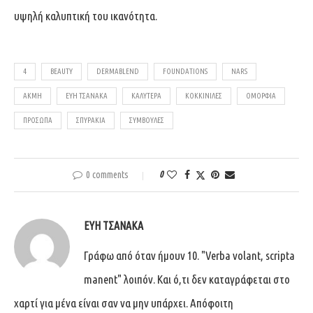
υψηλή καλυπτική του ικανότητα.
4
BEAUTY
DERMABLEND
FOUNDATIONS
NARS
ΑΚΜΉ
ΕΎΗ ΤΣΑΝΆΚΑ
ΚΑΛΎΤΕΡΑ
ΚΟΚΚΙΝΊΛΕΣ
ΟΜΟΡΦΙΆ
ΠΡΌΣΩΠΑ
ΣΠΥΡΆΚΙΑ
ΣΥΜΒΟΥΛΈΣ
0 comments
0
ΕΎΗ ΤΣΑΝΆΚΑ
Γράφω από όταν ήμουν 10. "Verba volant, scripta
manent" λοιπόν. Και ό,τι δεν καταγράφεται στο
χαρτί για μένα είναι σαν να μην υπάρχει. Απόφοιτη