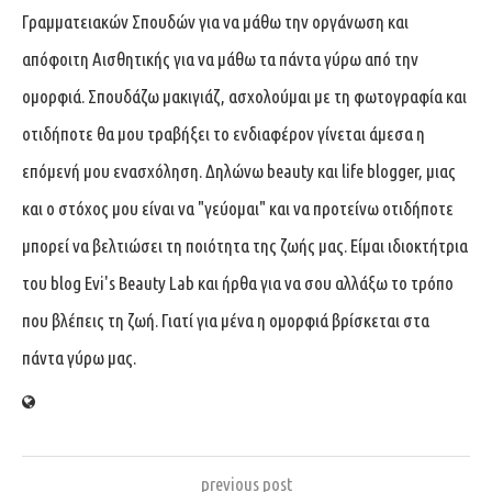
Γραμματειακών Σπουδών για να μάθω την οργάνωση και
απόφοιτη Αισθητικής για να μάθω τα πάντα γύρω από την
ομορφιά. Σπουδάζω μακιγιάζ, ασχολούμαι με τη φωτογραφία και
οτιδήποτε θα μου τραβήξει το ενδιαφέρον γίνεται άμεσα η
επόμενή μου ενασχόληση. Δηλώνω beauty και life blogger, μιας
και ο στόχος μου είναι να "γεύομαι" και να προτείνω οτιδήποτε
μπορεί να βελτιώσει τη ποιότητα της ζωής μας. Είμαι ιδιοκτήτρια
του blog Evi's Beauty Lab και ήρθα για να σου αλλάξω το τρόπο
που βλέπεις τη ζωή. Γιατί για μένα η ομορφιά βρίσκεται στα
πάντα γύρω μας.
previous post