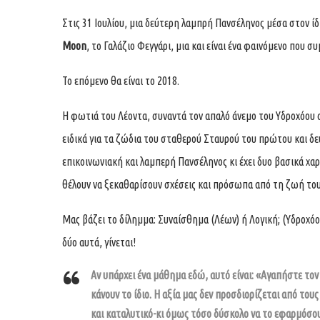
Στις 31 Ιουλίου, μια δεύτερη λαμπρή Πανσέληνος μέσα στον ί
Moon
, το Γαλάζιο Φεγγάρι, μια και είναι ένα φαινόμενο που συ
Το επόμενο θα είναι το 2018.
Η φωτιά του Λέοντα, συναντά τον απαλό άνεμο του Υδροχόου σ
ειδικά για τα ζώδια του σταθερού Σταυρού του πρώτου και δε
επικοινωνιακή και λαμπερή Πανσέληνος κι έχει δυο βασικά χα
θέλουν να ξεκαθαρίσουν σχέσεις και πρόσωπα από τη ζωή τους
Μας βάζει το δίλημμα: Συναίσθημα (Λέων) ή Λογική; (Υδροχόο
δύο αυτά, γίνεται!
Αν υπάρχει ένα μάθημα εδώ, αυτό είναι: «Αγαπήστε τον
κάνουν το ίδιο. Η αξία μας δεν προσδιορίζεται από τους
και καταλυτικό-κι όμως τόσο δύσκολο να το εφαρμόσο