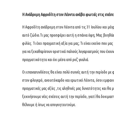
Η Ανάδρομη Αφροδίτη στον Λέοντα ανάβει φωτιές στις σχέσε
Η Αφροδίτη ανάδρομη στον Λέοντα από τις 31 Ιουλίου και μέχρ
αυτό ζώδιο.Τι μας προσφέρει αυτή η σπάνια όψη; Μας βοηθάει
φιλίες. Τι έχει πραγματική αξία για μας; Τι είναι εκείνο που
για να ξεκαθαρίσουν οριστικά παλιούς λογαριασμούς που έχου
πραγματικότητα και όχι μέσα από ροζ γυαλιά.
Οι επανασυνδέσεις θα είναι πολύ συχνές αυτή την περίοδο μ
στον φλογερό, ανοιχτόκαρδο και ερωτικό Λέοντα, όσοι εμφανι
πραγματικές μας αξίες ,τις αληθινές μας δυνατότητες και θ
ξεκινήσουμε νέες σχέσεις αυτή την περίοδο, γιατί θα δοκιμαστ
θέλουμε ή ίσως να απογοητευτούμε.