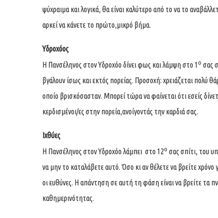
ψύχραιμα και λογικά, θα είναι καλύτερο από το να το αναβάλλ
αρκεί να κάνετε το πρώτο,μικρό βήμα.
Υδροχόος
ο
Η Πανσέληνος στον Υδροχόο δίνει φως και λάμψη στο 1
σας σ
βγάλουν ίσως και εκτός πορείας. Προσοχή: χρειάζεται πολύ θά
οποίο βρισκόσασταν. Μπορεί τώρα να φαίνεται ότι εσείς δίνετε
κερδισμένοι/ες στην πορεία,ανοίγοντάς την καρδιά σας.
Ιχθύες
ο
Η Πανσέληνος στον Υδροχόο λάμπει στο 12
σας σπίτι, του υπ
να μην το καταλάβετε αυτό. Όσο κι αν θέλετε να βρείτε χρόνο 
οι ευθύνες. Η απάντηση σε αυτή τη φάση είναι να βρείτε τα π
καθημερινότητας.