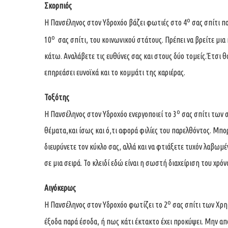
Σκορπιός
ο
Η Πανσέληνος στον Υδροχόο βάζει φωτιές στο 4
σας σπίτι πο
ο
10
σας σπίτι, του κοινωνικού στάτους. Πρέπει να βρείτε μια 
κάτω. Αναλάβετε τις ευθύνες σας και στους δύο τομείς.Έτσι θα
επηρεάσει ευνοϊκά και το κομμάτι της καριέρας.
Τοξότης
ο
Η Πανσέληνος στον Υδροχόο ενεργοποιεί το 3
σας σπίτι των σ
θέματα,και ίσως και ό,τι αφορά φιλίες του παρελθόντος. Μπο
διευρύνετε τον κύκλο σας, αλλά και να φτιάξετε τυχόν λαβωμέ
σε μια σειρά. Το κλειδί εδώ είναι η σωστή διαχείριση του χρόν
Αιγόκερως
ο
Η Πανσέληνος στον Υδροχόο φωτίζει το 2
σας σπίτι των Χρη
έξοδα παρά έσοδα, ή πως κάτι έκτακτο έχει προκύψει. Μην απ