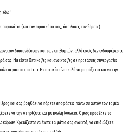
μη εδώ!
ε παρακάτω (και τον ωροσκόπο σας, όσοι/όσες τον ξέρετε)
λων,των διασυνδέσεων και των επιθυμιών, αλλά εσείς δεν ενδιαφέρεστε
ιρά σας. Να είστε θετικοί/ες και ανοιχτοί/ες σε προτάσεις συνεργασίες
ολύ περισσότερο έτσι. Η επιτυχία είναι καλό να μοιράζεται και να την
ριέρας και σας βοηθάει να πάρετε αποφάσεις πάνω σε αυτόν τον τομέα
 ξέρετε να την στηρίζετε και με πολλή δουλειά. Όμως προσέξτε το
οκάρουν. Χρειάζεστε να έχετε τα μάτια σας ανοιχτά, να επιδιώξετε
ονται, κρατώντας μικρότερο καλάθι.