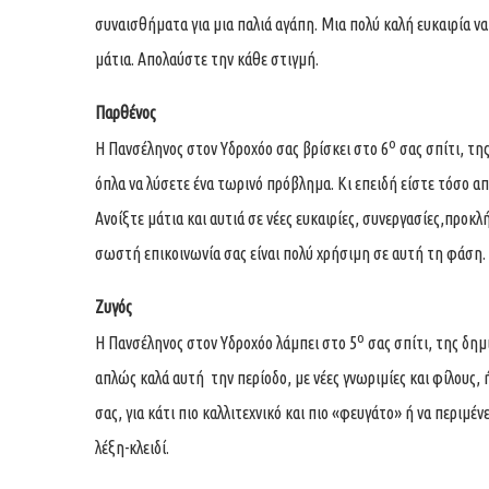
συναισθήματα για μια παλιά αγάπη. Μια πολύ καλή ευκαιρία να
μάτια. Απολαύστε την κάθε στιγμή.
Παρθένος
ο
Η Πανσέληνος στον Υδροχόο σας βρίσκει στο 6
σας σπίτι, της
όπλα να λύσετε ένα τωρινό πρόβλημα. Κι επειδή είστε τόσο α
Ανοίξτε μάτια και αυτιά σε νέες ευκαιρίες, συνεργασίες,προκλ
σωστή επικοινωνία σας είναι πολύ χρήσιμη σε αυτή τη φάση.
Ζυγός
ο
Η Πανσέληνος στον Υδροχόο λάμπει στο 5
σας σπίτι, της δημ
απλώς καλά αυτή την περίοδο, με νέες γνωριμίες και φίλους, 
σας, για κάτι πιο καλλιτεχνικό και πιο «φευγάτο» ή να περιμέ
λέξη-κλειδί.