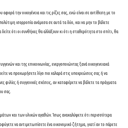
υ αφορά την οικογένεια και τις ρίζες σας, ενώ είναι σε αντίθεση με το
πολύτιμη ισορροπία ανάμεσα σε αυτά τα δύο, και να μην το βάλετε
 δείτε ότι οι συνθήκες θα αλλάξουν κι ότι η σταθερότητα στο σπίτι, θα
υγγενών και της επικοινωνίας, ενεργοποιώντας ξανά οικογενειακά
ρείτε να προχωρήσετε λίγο πιο χαλαρά στις υποχρεώσεις σας ή να
νες φιλίες ή συγγενικές σχέσεις, αν καταφέρετε να βάλετε τα πράγματα
ου σας.
μάτων και των υλικών αγαθών. Ίσως ανακαλύψετε ότι περισσότερα
οφύγετε να αντιμετωπίσετε ένα οικονομικό ζήτημα, γιατί αν το πάρετε