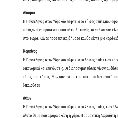
Δίδυμοι
ο
Η Πανσέληνος στον Υδροχόο πέφτει στο 9
σας σπίτι,που αφορ
ψηλά,αντί να προσέχετε πού πάτε. Ευτυχώς, οι στόχοι σας είν
στο τώρα. Κάντε προσεκτικά βήματα και θα είστε μια χαρά-ειδ
Καρκίνος
ο
Η Πανσέληνος στον Υδροχόο πέφτει στο 8
σας σπίτι των κοιν
οικονομικά και επενδύσεις. Οι διαπραγματεύσεις γίνονται δύσκ
τόσες απαιτήσεις. Μην συναινέσετε σε κάτι που δεν είναι δίκ
δικαιούστε.
Λέων
ο
Η Πανσέληνος στον Υδροχόο πέφτει στο 7
σας σπίτι, των άλ
άλυτο θέμα που αφορά σχέση ή γάμο. Η ρομαντική Αφροδίτη επ