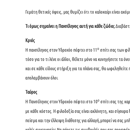
Γεμάτη θετικές όψεις, μας θυμίζει ότι το καλοκαίρι είναι ακό
Τι όμως σημαίνει η Πανσέληνος αυτή για κάθε ζώδιο;
Διαβάστ
Κριός
ο
Η πανσέληνος στον Υδροχόο πέφτει στο 11
σπίτι σας των φί
τόσο για το τι λένε οι άλλοι, θέλετε μόνο να κυνηγήσετε τα όνε
και σε κάθε είδους στήριξη για τα πλάνα σας, θα ωφεληθείτε π
απολαμβάνουν όλοι.
Ταύρος
ο
Η Πανσέληνος στον Υδροχόο πέφτει στο 10
σπίτι σας της κα
με κάθε κόστος. Η φιλοδοξία σας είναι ακλόνητη, και σίγουρα
πείσμα και την έλλειψη διάθεσης για αλλαγή,μπορεί να σας μπλ
καλές συνεργασίες.Να πάρετε τις συμβουλές που σας προσφέρ