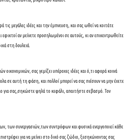
ά τις μεγάλες ιδέες και την έμπνευση, και σας ωθεί να κοιτάτε
αι εφικτοί αν μείνετε προσηλωμένοι σε αυτούς, κι αν επικεντρωθείτε
ικά στη δουλειά.
ών οικονομικών, σας γεμίζει υπέροχες ιδέες και ό,τι αφορά κοινά
ολα σε αυτή τη φάση, και πολλοί μπορεί να σας πιέσουν να μην έχετε
αιο για σας,σηκώστε ψηλά το κεφάλι, απαιτήστε σεβασμό. Τον
λων, των συνεργασιών,των συντρόφων και φυσικά ενεργοποιεί κάθε
ιστρέφει για να μείνει στο δικό σας ζώδιο, ξεσηκώνοντας σας