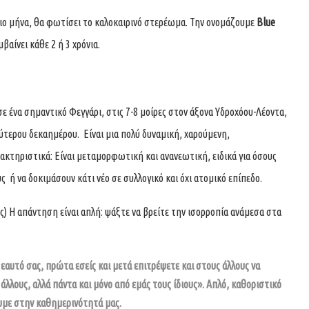
διο μήνα, θα φωτίσει το καλοκαιρινό στερέωμα. Την ονομάζουμε
Blue
μβαίνει κάθε 2 ή 3 χρόνια.
ε ένα σημαντικό Φεγγάρι, στις 7-8 μοίρες στον άξονα Υδροχόου-Λέοντα,
ύτερου δεκαημέρου. Είναι μια πολύ δυναμική, χαρούμενη,
ρακτηριστικά: Είναι μεταμορφωτική και ανανεωτική, ειδικά για όσους
 ή να δοκιμάσουν κάτι νέο σε συλλογικό και όχι ατομικό επίπεδο.
ς) Η απάντηση είναι απλή: ψάξτε να βρείτε την ισορροπία ανάμεσα στα
 εαυτό σας, πρώτα εσείς και μετά επιτρέψετε και στους άλλους να
 άλλους, αλλά πάντα και μόνο από εμάς τους ίδιους». Απλό, καθοριστικό
υμε στην καθημερινότητά μας.