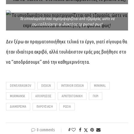
Το υπνοδωμάτιο που περιτριγυρίζεται από τζαμαρία, ώστε να
εκμεταλλεύονται οι ιδιοκτήτες το φυσικό φως!
Δεν ξέρω αν πραγματοποιήθηκε τελικά το έργο, γιατί σίγουρα θα
ήταν ιδιαίτερα ακριβό, αλλά τουλάχιστον εμάς μας βοήθησε στο
να “αποδράσουμε” από την καθημερινότητα.
DENIS KRASIKOV
DESIGN
INTERIOR DESIGN
MINIMAL
MURMANSK
ΑΠΟΧΡΏΣΕΙΣ
ΑΡΧΙΤΕΚΤΟΝΙΚΉ
ΓΚΡΊ
ΔΙΑΜΈΡΙΣΜΑ
ΠΑΡΟΥΣΙΆΣΗ
ΡΩΣΊΑ
0 comments
0