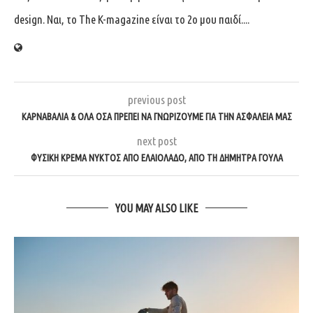
design. Ναι, το The K-magazine είναι το 2ο μου παιδί....
previous post
ΚΑΡΝΑΒΆΛΙΑ & ΌΛΑ ΌΣΑ ΠΡΈΠΕΙ ΝΑ ΓΝΩΡΊΖΟΥΜΕ ΓΙΑ ΤΗΝ ΑΣΦΆΛΕΙΑ ΜΑΣ
next post
ΦΥΣΙΚΉ ΚΡΈΜΑ ΝΥΚΤΌΣ ΑΠΌ ΕΛΑΙΌΛΑΔΟ, ΑΠΌ ΤΗ ΔΉΜΗΤΡΑ ΓΟΥΛΆ
YOU MAY ALSO LIKE