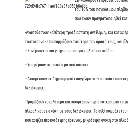
Επικαλούμαστε έρευνες οι οποίε
του 10% του παγκόσμιου πληθυσ
που έχουν πραγματοποιηθεί κατ
-Αναπτύσσουν καλύτερη τρισδιάστατη αντίληψη, και καταφέρν
ταυτόχρονα.- Προσαρμόζουν ταχύτερα την όρασή τους, και βλ
– Συνέρχονται πιο γρήγορα από εγκεφαλικά επεισόδια.
– Υποφέρουν περισσότερο από αϋπνίες.
– Διαπρέπουν σε δημιουργικά επαγγέλματα –τα οποία έχουν πε
δεξιόχειρες.
-Τρομάζουν ευκολότερα και υποφέρουν περισσότερο από το με
αλκοολικοί σε σχέση με τους δεξιόχειρες. Το δεξί κομμάτι του
που χρήζει περισσότερης έρευνας, μικρότερη ανοχή στο αλκοόλ