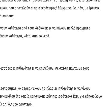
ς αποδεικνύουν επιστημονικότατα την υπεροχή και τις ιδιαιτερότητες
μού, που αποτελούν οι αριστερόχειρες! Σύμφωνα, λοιπόν, με έρευνες
ά καιρούς:
ουν καλύτερα από τους δεξιόχειρες να κάνουν πολλά πράγματα
έπουν καλύτερα, κάτω από το νερό.
ρισσότερες πιθανότητες να επιλέξουν, σε σχέση πάντα με τους
τατραυματικό στρες.- Έχουν τριπλάσιες πιθανότητες να γίνουν
 εγκεφάλου (το οποίο χρησιμοποιούν περισσότερο) έχει, για κάποιο λόγο
 απ’ ό,τι το αριστερό.