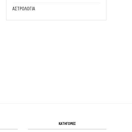
ΑΣΤΡΟΛΟΓΙΑ
ΤΑ ΠΙΟ ΔΗΜΟΦΙΛΉ ΟΝΌΜΑΤΑ ΜΩΡΏΝ ΓΙΑ ΤΟ 2025
GOOGLE YEAR IN SEARCH 2025: ΤΙ ΑΝ
ΠΕΡΙΣΣΌΤΕΡΟ...
28/12/2025
05/12/2025
ΚΑΤΗΓΟΡΙΕΣ