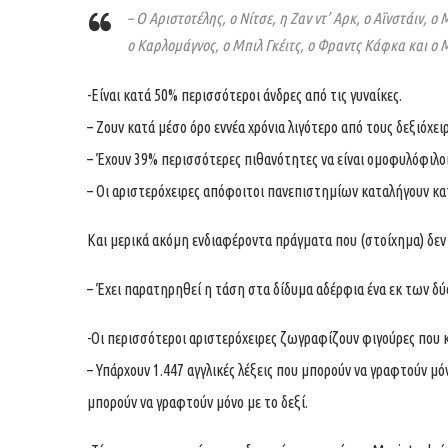
– Ο Αριστοτέλης, ο Νίτσε, η Ζαν ντ’ Αρκ, ο Αϊνστάιν, 
ο Καρλομάγνος, ο Μπιλ Γκέιτς, ο Φραντς Κάφκα και ο 
-Είναι κατά 50% περισσότεροι άνδρες από τις γυναίκες.
– Ζουν κατά μέσο όρο εννέα χρόνια λιγότερο από τους δεξιόχειρ
– Έχουν 39% περισσότερες πιθανότητες να είναι ομοφυλόφιλοι
– Οι αριστερόχειρες απόφοιτοι πανεπιστημίων καταλήγουν κα
Και μερικά ακόμη ενδιαφέροντα πράγματα που (στοίχημα) δεν
– Έχει παρατηρηθεί η τάση στα δίδυμα αδέρφια ένα εκ των δύο
-Οι περισσότεροι αριστερόχειρες ζωγραφίζουν φιγούρες που κ
– Υπάρχουν 1.447 αγγλικές λέξεις που μπορούν να γραφτούν μό
μπορούν να γραφτούν μόνο με το δεξί.