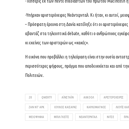
-Τέσσερις εκ των πέντε σχεδιαστών του πρώτου Macintosh ήτ
-Υπήρχαν αριστερόχειρες Νεάντερνταλ. Κι ήταν, κι αυτοί, μειο
– Πρόσφατη έρευνα στη Δανία κατέληξε ότι οι αριστερόχειρες 
αβαντάζ στα τηλεοπτικά debate, καθότι ο ανθρώπινος εγκέφαλ
κι εκείνες των αριστερών ως «κακές».
Η εικόνα που προβάλλει η τηλεόραση είναι στην ουσία αντεστ
περισσότερες ψήφους, πράγμα που αποδεικνύεται και από τ
Πολιτειών..
20
QWERTY
ΆΙΝΣΤΑΪΝ
ΑΛΚΟΟΛ
ΑΡΙΣΤΕΡΌΧΕΙΡΕΣ
ΖΑΝ ΝΤ’ ΑΡΚ
ΙΟΎΛΙΟΣ ΚΑΊΣΑΡΑΣ
ΚΑΡΛΟΜΆΓΝΟΣ
ΛΙΟΎΙΣ ΚΆ
ΜΕΙΟΨΗΦΊΑ
ΜΠΙΛ ΓΚΈΙΤΣ
ΝΕΆΝΤΕΡΝΤΑΛ
ΝΊΤΣΕ
ΠΡΑ