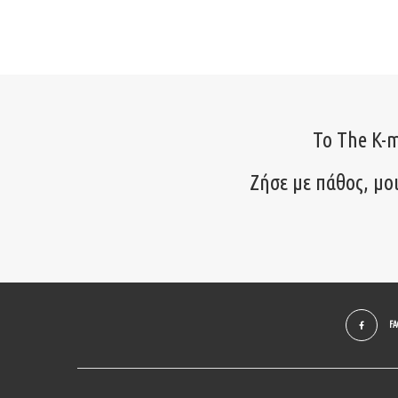
Το The K-m
Ζήσε με πάθος, μο
F