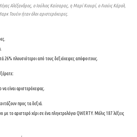
ο Μέγας Αλέξανδρος, ο Ιούλιος Καίσαρας, η Μαρί Κιουρί, ο Λιούις Κάρολ,
Μαρκ Τουέιν ήταν όλοι αριστερόχειρες.
ες.
.
τά 26% πλουσιότεροι από τους δεξιόχειρες απόφοιτους.
 ξέρατε:
 να είναι αριστερόχειρας.
οιτάζουν προς τα δεξιά.
νο με το αριστερό χέρι σε ένα πληκτρολόγιο QWERTY. Μόλις 187 λέξεις