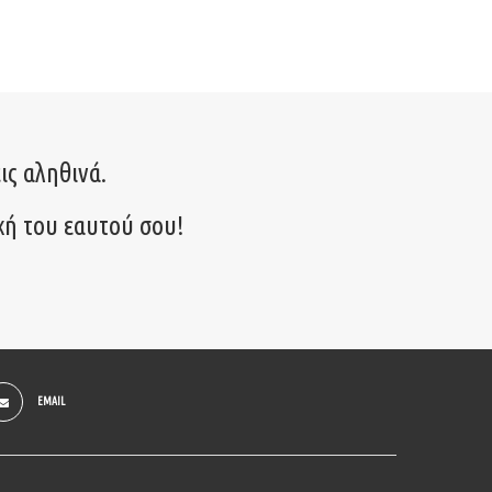
ις αληθινά.
χή του εαυτού σου!
EMAIL