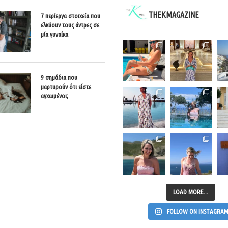
THEKMAGAZINE
7 περίεργα στοιχεία που
ελκύουν τους άντρες σε
μία γυναίκα
9 σημάδια που
μαρτυρούν ότι είστε
αγχωμένοι;
LOAD MORE...
FOLLOW ON INSTAGRA