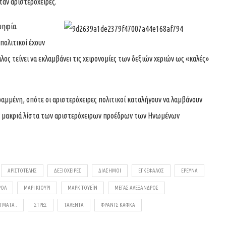
αν αριστερόχειρες.
ψηφία.
πολιτικοί έχουν
ος τείνει να εκλαμβάνει τις χειρονομίες των δεξιών χεριών ως «καλές»
ραμμένη, οπότε οι αριστερόχειρες πολιτικοί καταλήγουν να λαμβάνουν
ην μακριά λίστα των αριστερόχειρων προέδρων των Ηνωμένων
ΑΡΙΣΤΟΤΈΛΗΣ
ΔΕΞΙΟΧΕΙΡΕΣ
ΔΙΑΣΗΜΟΙ
ΕΓΚΈΦΑΛΟΣ
ΈΡΕΥΝΑ
ΡΟΛ
ΜΑΡΊ ΚΙΟΥΡΊ
ΜΑΡΚ ΤΟΥΈΙΝ
ΜΈΓΑΣ ΑΛΈΞΑΝΔΡΟΣ
ΓΜΑΤΑ .
ΣΤΡΕΣ
ΤΑΛΈΝΤΑ
ΦΡΑΝΤΣ ΚΆΦΚΑ