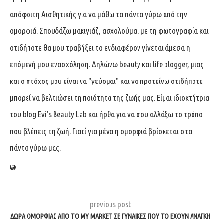
απόφοιτη Αισθητικής για να μάθω τα πάντα γύρω από την
ομορφιά. Σπουδάζω μακιγιάζ, ασχολούμαι με τη φωτογραφία και
οτιδήποτε θα μου τραβήξει το ενδιαφέρον γίνεται άμεσα η
επόμενή μου ενασχόληση. Δηλώνω beauty και life blogger, μιας
και ο στόχος μου είναι να "γεύομαι" και να προτείνω οτιδήποτε
μπορεί να βελτιώσει τη ποιότητα της ζωής μας. Είμαι ιδιοκτήτρια
του blog Evi's Beauty Lab και ήρθα για να σου αλλάξω το τρόπο
που βλέπεις τη ζωή. Γιατί για μένα η ομορφιά βρίσκεται στα
πάντα γύρω μας.
previous post
ΔΏΡΑ ΟΜΟΡΦΙΆΣ ΑΠΌ ΤΟ MY MARKET ΣΕ ΓΥΝΑΊΚΕΣ ΠΟΥ ΤΟ ΈΧΟΥΝ ΑΝΆΓΚΗ