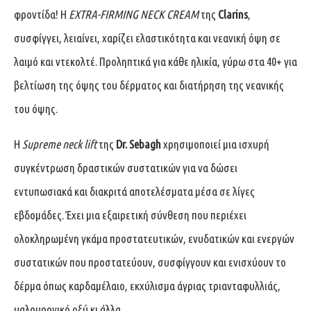
φροντίδα! Η
EXTRA-FIRMING NECK CREAM
της
Clarins
,
συσφίγγει, λειαίνει, χαρίζει ελαστικότητα και νεανική όψη σε
λαιμό και ντεκολτέ. Προληπτικά για κάθε ηλικία, γύρω στα 40+ για
βελτίωση της όψης του δέρματος και διατήρηση της νεανικής
του όψης.
Η
Supreme neck lift
της
Dr. Sebagh
χρησιμοποιεί μια ισχυρή
συγκέντρωση δραστικών συστατικών για να δώσει
εντυπωσιακά και διακριτά αποτελέσματα μέσα σε λίγες
εβδομάδες. Έχει μια εξαιρετική σύνθεση που περιέχει
ολοκληρωμένη γκάμα προστατευτικών, ενυδατικών και ενεργών
συστατικών που προστατεύουν, συσφίγγουν και ενισχύουν το
δέρμα όπως καρδαμέλαιο, εκχύλισμα άγριας τριανταφυλλιάς,
υαλουρονικό οξύ κι άλλα.