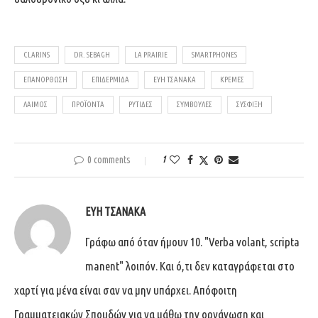
CLARINS
DR. SEBAGH
LA PRAIRIE
SMARTPHONES
ΕΠΑΝΌΡΘΩΣΗ
ΕΠΙΔΕΡΜΊΔΑ
ΕΎΗ ΤΣΑΝΆΚΑ
ΚΡΕΜΕΣ
ΛΑΙΜΌΣ
ΠΡΟΪΌΝΤΑ
ΡΥΤΊΔΕΣ
ΣΥΜΒΟΥΛΈΣ
ΣΎΣΦΙΞΗ
0 comments
1
ΕΎΗ ΤΣΑΝΆΚΑ
Γράφω από όταν ήμουν 10. "Verba volant, scripta
manent" λοιπόν. Και ό,τι δεν καταγράφεται στο
χαρτί για μένα είναι σαν να μην υπάρχει. Απόφοιτη
Γραμματειακών Σπουδών για να μάθω την οργάνωση και