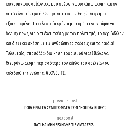
καινούργιους ορίζοντες, μου αρέσει να ρισκάρω ακόμη και αν
αυτό είναι κόντρα ή ξένο με αυτά που είδη ξέρω ή είμαι
εξοικειωμένη. Τα τελευταία χρόνια μου αρέσει να γράφω για
beauty news, για ό,τι έχει σχέση με τον πολιτισμό, το περιβάλλον
και ό,τι έχει σχέση με τις ανθρώπινες σχέσεις και τα παιδιά!
Τελευταία, σπουδάζω διοίκηση τουρισμού γιατί θέλω να
διευρύνω ακόμη περισσότερο τον κύκλο του ατελείωτου
ταξιδιού της γνώσης. #LOVELIFE.
previous post
ΠΟΙΆ ΕΊΝΑΙ ΤΑ ΣΥΜΠΤΏΜΑΤΑ ΤΩΝ “HOLIDAY BLUES”;
next post
ΓΙΑΤΊ ΝΑ ΜΗΝ ΞΕΧΝΆΜΕ ΤΙΣ ΔΙΑΤΆΣΕΙΣ…