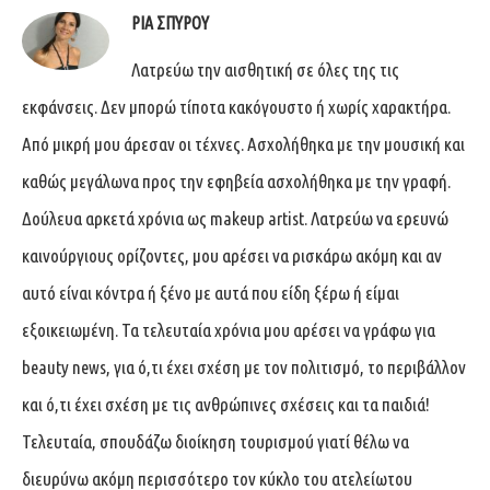
ΡΊΑ ΣΠΎΡΟΥ
Λατρεύω την αισθητική σε όλες της τις
εκφάνσεις. Δεν μπορώ τίποτα κακόγουστο ή χωρίς χαρακτήρα.
Από μικρή μου άρεσαν οι τέχνες. Ασχολήθηκα με την μουσική και
καθώς μεγάλωνα προς την εφηβεία ασχολήθηκα με την γραφή.
Δούλευα αρκετά χρόνια ως makeup artist. Λατρεύω να ερευνώ
καινούργιους ορίζοντες, μου αρέσει να ρισκάρω ακόμη και αν
αυτό είναι κόντρα ή ξένο με αυτά που είδη ξέρω ή είμαι
εξοικειωμένη. Τα τελευταία χρόνια μου αρέσει να γράφω για
beauty news, για ό,τι έχει σχέση με τον πολιτισμό, το περιβάλλον
και ό,τι έχει σχέση με τις ανθρώπινες σχέσεις και τα παιδιά!
Τελευταία, σπουδάζω διοίκηση τουρισμού γιατί θέλω να
διευρύνω ακόμη περισσότερο τον κύκλο του ατελείωτου