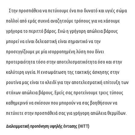
Στην προσπάθεια να πετύχουμε ένα πιο δυνατό και υγιές σώμα
πολλοί από εμάς συχνά αναζητούμε τρόπους για να χάσουμε
γρήγορα το περιττό βάρος. Ενώ η γρήγορη απώλεια βάρους
μπορεί να είναι δελεαστική είναι σημαντικό να την
προσεγγίζουμε με μία ισορροπημένη λύση που δίνει
προτεραιότητα τόσο στην αποτελεσματικότητα όσο και στην
καλύτερη υγεία. Η ενσωμάτωση της τακτικής άσκησης στην
ρουτίνα μας είναι το κλειδί για την αποτελεσματική επίτευξη των
στόχων απώλεια βάρους. Εμείς σας προτείνουμε τρεις τύπους
καθημερινό να σκίσουν που μπορούν να σας βοηθήσουν να
πετύχετε στην προσπάθειά σας για γρήγορη απώλεια θερμίδων.
Διαλειμματική προπόνηση υψηλής έντασης (HITT)