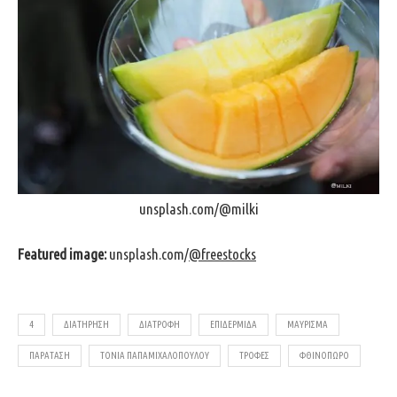
unsplash.com/@milki
Featured image:
unsplash.com/
@freestocks
4
ΔΙΑΤΉΡΗΣΗ
ΔΙΑΤΡΟΦΉ
ΕΠΙΔΕΡΜΊΔΑ
ΜΑΎΡΙΣΜΑ
ΠΑΡΆΤΑΣΗ
ΤΟΝΙΑ ΠΑΠΑΜΙΧΑΛΟΠΟΎΛΟΥ
ΤΡΟΦΈΣ
ΦΘΙΝΌΠΩΡΟ