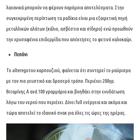
λαχανικά μπορούν να φέρουν παρόμοια αποτελέσματα. Στην
συγκεκριμένη περίπτωση τα ραδίκια είναι μια εξαιρετική πηγή
μεταλλικών αλάτων (κάλιο, ασβέστιο και σίδηρο) ενώ προωθούν
την χρυσαφένια επιδερμίδα που απέκτησες το φετινό καλοκαίρι.
Πεπόνι
Το alteregoτου καρπουζιού, φαίνεται ότι συντηρεί το μαύρισμα
με τον πιο γευστικό και δροσερό τρόπο. Περιέχει 200γρ.
Βιταμίνης Α ανά 100 γραμμάρια και βοηθάει στην ενυδάτωση
λόγω του νερού που περιέχει. Δίνει full ενέργεια και ακόμα και
τώρα αποτελεί το ιδανικό σνακ για όλες τις ώρες της ημέρας.