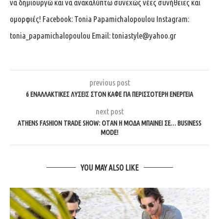
να δημιουργώ και να ανακαλύπτω συνεχώς νέες συνήθειες και
ομορφιές! Facebook: Tonia Papamichalopoulou Instagram:
tonia_papamichalopoulou Email:
toniastyle@yahoo.gr
previous post
6 ΕΝΑΛΛΑΚΤΙΚΈΣ ΛΎΣΕΙΣ ΣΤΟΝ ΚΑΦΈ ΓΙΑ ΠΕΡΙΣΣΌΤΕΡΗ ΕΝΈΡΓΕΙΑ
next post
ATHENS FASHION TRADE SHOW: ΌΤΑΝ Η ΜΌΔΑ ΜΠΑΊΝΕΙ ΣΕ… BUSINESS
MODE!
YOU MAY ALSO LIKE