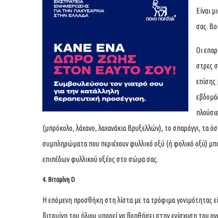
Είναι μ
σας. Βο
Οι επα
στρες σ
επίσης 
εβδομάδ
πλούσιε
(μπρόκολο, λάχανο, λαχανάκια Βρυξελλών), το σπαράγγι, τα όσ
συμπληρώματα που περιέχουν φυλλικό οξύ (ή φολικό οξύ) μπ
επιπέδων φυλλικού οξέος στο σώμα σας.
4. Βιταμίνη D
Η επόμενη προσθήκη στη λίστα με τα τρόφιμα γονιμότητας είν
βιταμίνη του ήλιου μπορεί να βοηθήσει στην ενίσχυση του 