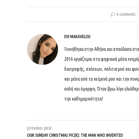
0 comments
EVI MAKAVELOU
Γεννήθηκα στην Αθήνα και σπούδασα στο
2016 εργάζομαι στα ψηφιακά μέσα ενημέ
διατροφής, σχέσεων, πολιτισμού και ψυχο
και μέσα από τα κείμενά μου και την συ
απλή και όμορφη. Όταν βρω λίγο ελεύθερ
την καθημερινότητα!
previous post
OUR SUNDAY CHRISTMAS PIC(K): THE MAN WHO INVENTED