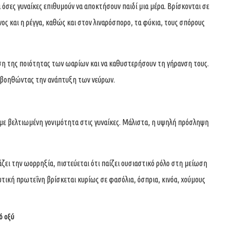
α όσες γυναίκες επιθυμούν να αποκτήσουν παιδί μια μέρα. Βρίσκονται σε
νος και η ρέγγα, καθώς και στον λιναρόσπορο, τα φύκια, τους σπόρους
ση της ποιότητας των ωαρίων και να καθυστερήσουν τη γήρανση τους.
βοηθώντας την ανάπτυξη των νεύρων.
ε βελτιωμένη γονιμότητα στις γυναίκες. Μάλιστα, η υψηλή πρόσληψη
ζει την ωορρηξία, πιστεύεται ότι παίζει ουσιαστικό ρόλο στη μείωση
φυτική πρωτεΐνη βρίσκεται κυρίως σε φασόλια, όσπρια, κινόα, χούμους
ό οξύ