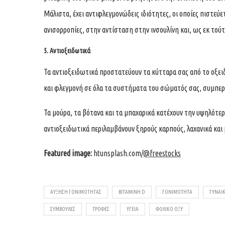
Μάλιστα, έχει αντιφλεγμονώδεις ιδιότητες, οι οποίες πιστεύε
ανισορροπίες, στην αντίσταση στην ινσουλίνη και, ως εκ τού
5. Αντιοξειδωτικά
Τα αντιοξειδωτικά προστατεύουν τα κύτταρα σας από το οξει
και φλεγμονή σε όλα τα συστήματα του σώματός σας, συμπε
Τα μούρα, τα βότανα και τα μπαχαρικά κατέχουν την υψηλότε
αντιοξειδωτικά περιλαμβάνουν ξηρούς καρπούς, λαχανικά και
Featured image:
htunsplash.com/
@freestocks
ΑΎΞΗΣΗ ΓΟΝΙΜΌΤΗΤΑΣ
ΒΙΤΑΜΊΝΗ D
ΓΟΝΙΜΌΤΗΤΑ
ΓΥΝΑΊ
ΣΥΜΒΟΥΛΈΣ
ΤΡΟΦΈΣ
ΥΓΕΊΑ
ΦΟΛΙΚΌ ΟΞΎ