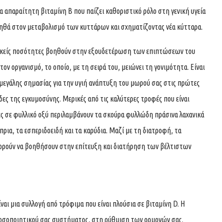
ια απαραίτητη βιταμίνη Β που παίζει καθοριστικό ρόλο στη γενική υγεία
ηθά στον μεταβολισμό των κυττάρων και σχηματίζοντας νέα κύτταρα.
ρκείς ποσότητες βοηθούν στην εξουδετέρωση των επιπτώσεων του
τον οργανισμό, το οποίο, με τη σειρά του, μειώνει τη γονιμότητα. Είναι
μεγάλης σημασίας για την υγιή ανάπτυξη του μωρού σας στις πρώτες
ες της εγκυμοσύνης. Μερικές από τις καλύτερες τροφές που είναι
ς σε φυλλικό οξύ περιλαμβάνουν τα σκούρα φυλλώδη πράσινα λαχανικά
πρια, τα εσπεριδοειδή και τα καρύδια. Μαζί με τη διατροφή, τα
ορούν να βοηθήσουν στην επίτευξη και διατήρηση των βέλτιστων
αι μια συλλογή από τρόφιμα που είναι πλούσια σε βιταμίνη D. Η
ανοσοποιητικού σας συστήματος, στη ρύθμιση των ορμονών σας.