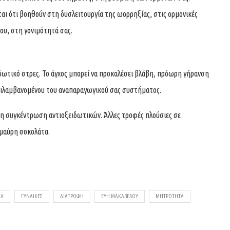
ται ότι βοηθούν στη δυσλειτουργία της ωορρηξίας, στις ορμονικές
του, στη γονιμότητά σας.
δωτικό στρες. Το άγχος μπορεί να προκαλέσει βλάβη, πρόωρη γήρανση
ριλαμβανομένου του αναπαραγωγικού σας συστήματος.
ρη συγκέντρωση αντιοξειδωτικών. Άλλες τροφές πλούσιες σε
 μαύρη σοκολάτα.
ΚΑ
ΓΥΝΑΊΚΕΣ
ΔΙΑΤΡΟΦΉ
ΕΥΗ ΜΑΚΑΒΕΛΟΥ
ΜΗΤΡΌΤΗΤΑ