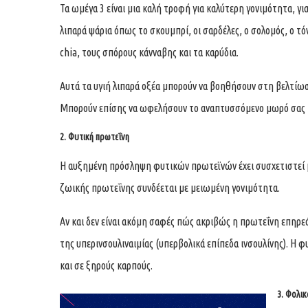
Τα ωμέγα 3 είναι μια καλή τροφή για καλύτερη γονιμότητα, γι
λιπαρά ψάρια όπως το σκουμπρί, οι σαρδέλες, ο σολομός, ο τό
chia, τους σπόρους κάνναβης και τα καρύδια.
Αυτά τα υγιή λιπαρά οξέα μπορούν να βοηθήσουν στη βελτίω
Μπορούν επίσης να ωφελήσουν το αναπτυσσόμενο μωρό σας 
2. Φυτική πρωτεΐνη
Η αυξημένη πρόσληψη φυτικών πρωτεϊνών έχει συσχετιστεί μ
ζωικής πρωτεΐνης συνδέεται με μειωμένη γονιμότητα.
Αν και δεν είναι ακόμη σαφές πώς ακριβώς η πρωτεΐνη επηρεά
της υπερινσουλιναιμίας (υπερβολικά επίπεδα ινσουλίνης). Η 
και σε ξηρούς καρπούς.
3. Φολικ