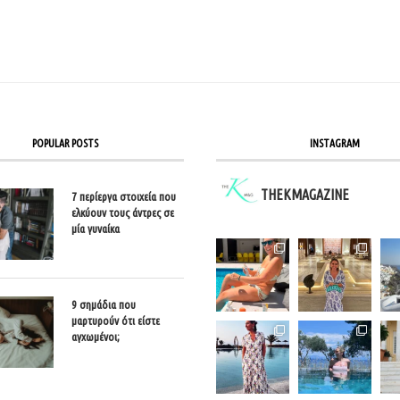
POPULAR POSTS
INSTAGRAM
THEKMAGAZINE
7 περίεργα στοιχεία που
ελκύουν τους άντρες σε
μία γυναίκα
9 σημάδια που
μαρτυρούν ότι είστε
αγχωμένοι;