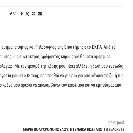
0
 τμήμα Ιστορίας και Φιλοσοφίας της Επιστήμης στο ΕΚΠΑ. Από το
ρωσης, ως συντάκτρια, γράφοντας κυρίως για θέματα ομορφιάς,
λογίας. Με τον ερχομό της κόρης μου, έχει αλλάξει η ζωή μου εντελώς
νεργασία μου στο K-mag, προσπαθώ να γράφω για όσα κάνουν τη ζωή πιο
ο χρόνο μου αρέσει να απολαμβάνω τον καφέ μου και να εμπνέομαι από
next post
ΜΑΡΊΑ ΠΟΛΥΧΡΟΝΟΠΟΎΛΟΥ: Η ΓΥΝΑΊΚΑ ΠΊΣΩ ΑΠΌ ΤΗ SEACRETS