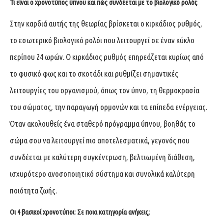
Τι είναι ο χρονοτύπος ύπνου και πώς συνδέεται με το βιολογικό ρολόι;
Στην καρδιά αυτής της θεωρίας βρίσκεται ο κιρκάδιος ρυθμός,
το εσωτερικό βιολογικό ρολόι που λειτουργεί σε έναν κύκλο
περίπου 24 ωρών. Ο κιρκάδιος ρυθμός επηρεάζεται κυρίως από
το φυσικό φως και το σκοτάδι και ρυθμίζει σημαντικές
λειτουργίες του οργανισμού, όπως τον ύπνο, τη θερμοκρασία
του σώματος, την παραγωγή ορμονών και τα επίπεδα ενέργειας.
Όταν ακολουθείς ένα σταθερό πρόγραμμα ύπνου, βοηθάς το
σώμα σου να λειτουργεί πιο αποτελεσματικά, γεγονός που
συνδέεται με καλύτερη συγκέντρωση, βελτιωμένη διάθεση,
ισχυρότερο ανοσοποιητικό σύστημα και συνολικά καλύτερη
ποιότητα ζωής.
Οι 4 βασικοί χρονοτύποι: Σε ποια κατηγορία ανήκεις;