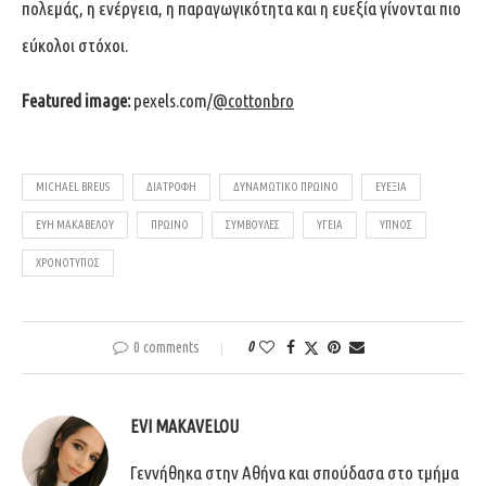
πολεμάς, η ενέργεια, η παραγωγικότητα και η ευεξία γίνονται πιο
εύκολοι στόχοι.
Featured image:
pexels.com/
@cottonbro
MICHAEL BREUS
ΔΙΑΤΡΟΦΉ
ΔΥΝΑΜΩΤΙΚΌ ΠΡΩΙΝΌ
ΕΥΕΞΊΑ
ΕΥΗ ΜΑΚΑΒΕΛΟΥ
ΠΡΩΙΝΌ
ΣΥΜΒΟΥΛΈΣ
ΥΓΕΊΑ
ΎΠΝΟΣ
ΧΡΟΝΌΤΥΠΟΣ
0 comments
0
EVI MAKAVELOU
Γεννήθηκα στην Αθήνα και σπούδασα στο τμήμα