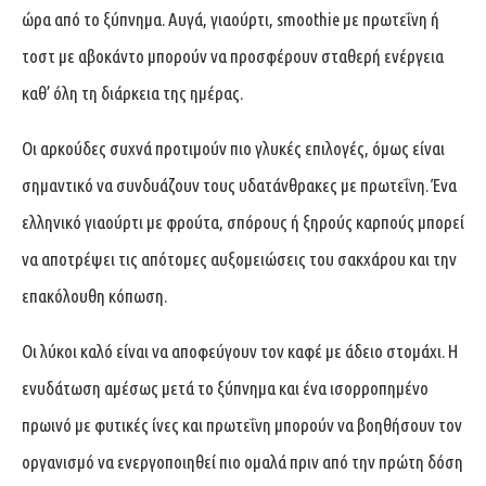
ώρα από το ξύπνημα. Αυγά, γιαούρτι, smoothie με πρωτεΐνη ή
τοστ με αβοκάντο μπορούν να προσφέρουν σταθερή ενέργεια
καθ’ όλη τη διάρκεια της ημέρας.
Οι αρκούδες συχνά προτιμούν πιο γλυκές επιλογές, όμως είναι
σημαντικό να συνδυάζουν τους υδατάνθρακες με πρωτεΐνη. Ένα
ελληνικό γιαούρτι με φρούτα, σπόρους ή ξηρούς καρπούς μπορεί
να αποτρέψει τις απότομες αυξομειώσεις του σακχάρου και την
επακόλουθη κόπωση.
Οι λύκοι καλό είναι να αποφεύγουν τον καφέ με άδειο στομάχι. Η
ενυδάτωση αμέσως μετά το ξύπνημα και ένα ισορροπημένο
πρωινό με φυτικές ίνες και πρωτεΐνη μπορούν να βοηθήσουν τον
οργανισμό να ενεργοποιηθεί πιο ομαλά πριν από την πρώτη δόση