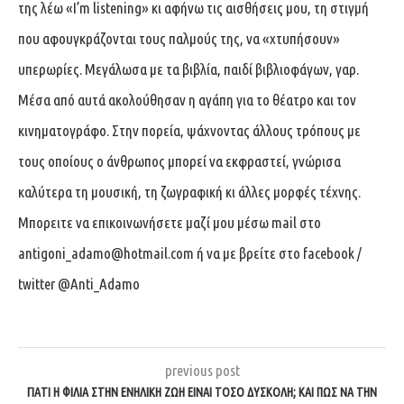
της λέω «I’m listening» κι αφήνω τις αισθήσεις μου, τη στιγμή
που αφουγκράζονται τους παλμούς της, να «χτυπήσουν»
υπερωρίες. Μεγάλωσα με τα βιβλία, παιδί βιβλιοφάγων, γαρ.
Μέσα από αυτά ακολούθησαν η αγάπη για το θέατρο και τον
κινηματογράφο. Στην πορεία, ψάχνοντας άλλους τρόπους με
τους οποίους ο άνθρωπος μπορεί να εκφραστεί, γνώρισα
καλύτερα τη μουσική, τη ζωγραφική κι άλλες μορφές τέχνης.
Μπορειτε να επικοινωνήσετε μαζί μου μέσω mail στο
antigoni_adamo@hotmail.com
ή να με βρείτε στο facebook /
twitter @Anti_Adamo
previous post
ΓΙΑΤΊ Η ΦΙΛΊΑ ΣΤΗΝ ΕΝΉΛΙΚΗ ΖΩΉ ΕΊΝΑΙ ΤΌΣΟ ΔΎΣΚΟΛΗ; ΚΑΙ ΠΏΣ ΝΑ ΤΗΝ