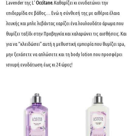
Lavender της L’
Occitane.
Kαθαρίζει κι ενυδατώνει την
επιδερμίδα σε βάθος… Eνώ η σύνθεσή της με αιθέρια έλαια
λευκής και μπλε λεβάντας χαρίζει ένα λουλουδάτο άρωμα που
θυμίζει ταξίδι στην Προβηγκία και χαλαρώνει τις αισθήσεις. Και
για να “κλειδώσει” αυτή η μεθυστική εμπειρία που θυμίζει spa,
μην ξεχάσετε να απλώσετε και τη body lotion που προσφέρει
ισχυρή ενυδάτωση έως κι 24 ώρες!