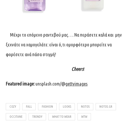
Μέχρι το επόμενο ραντεβού μας…. Nα περάσετε καλά και μην
ξεχνάτε να χαμογελάτε: είναι ό,τι ομορφότερο μπορείτε να
φορέσετε ανά πάσα στιγμή!
Cheers
!
Featured image:
unsplash.com/
@
gettyimages
COZY
FALL
FASHION
LOOKS
NOTOS
NOTOS.GR
OCCITANE
TRENDY
WHAT TO WEAR
WTW