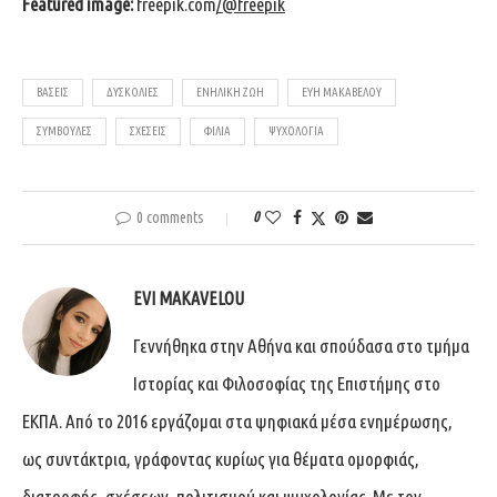
Featured image:
freepik.com
/
@freepik
ΒΆΣΕΙΣ
ΔΥΣΚΟΛΊΕΣ
ΕΝΉΛΙΚΗ ΖΩΉ
ΕΥΗ ΜΑΚΑΒΕΛΟΥ
ΣΥΜΒΟΥΛΈΣ
ΣΧΈΣΕΙΣ
ΦΙΛΊΑ
ΨΥΧΟΛΟΓΊΑ
0 comments
0
EVI MAKAVELOU
Γεννήθηκα στην Αθήνα και σπούδασα στο τμήμα
Ιστορίας και Φιλοσοφίας της Επιστήμης στο
ΕΚΠΑ. Από το 2016 εργάζομαι στα ψηφιακά μέσα ενημέρωσης,
ως συντάκτρια, γράφοντας κυρίως για θέματα ομορφιάς,
διατροφής, σχέσεων, πολιτισμού και ψυχολογίας. Με τον