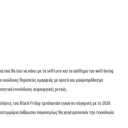
 που θα έχει να κάνει με το self-care και το αίσθημα του well-being
ρο ανώδυνες θεραπείες ομορφιάς με ορατά και μακροπρόθεσμα
ητικά επικίνδυνες χειρουργικές ρετούς.
ωλήσεις του Black Friday τριπλασιάστηκαν σε σύγκριση με το 2020.
 εκατομμύρια άνθρωποι παγκοσμίως θα χρησιμοποιούν την τεχνολογία