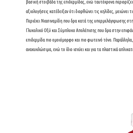
βασική στοιβάδα της επιδερμίδας, ενώ ταυτόχρονα περιορίζει
αξιολογήσεις κατέδειξαν ότι διορθώνει τις κηλίδες, μειώνει τ
Περιέχει Νιασιναμίδη που δρα κατά της υπερμελάγχρωσης στη
Γλυκολικό Οξύ και Σύμπλοκο Απολέπισης που δρα στην επιφάνε
επιδερμίδα πιο ομοιόμορφο και πιο φωτεινό τόνο. Παράλληλα,
ανακυκλώσιμα, ενώ το ίδιο ισχύει και για τα πλαστικά απλικατ