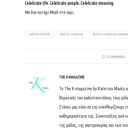
Celebrate life. Celebrate people. Celebrate meaning.
Με ένα ποτήρι Moët στο χέρι.
LIMITED EDITION
MOËT & CHANDON
MOËT & CHANDON X PHARRE
0 comments
THE K-MAGAZINE
Tο The K-magazine by Katerina Manta ασχ
θεματικές του καλύπτουν όλους τους ρόλ
Στόχος μας είναι να της υπενθυμίζουμε τ
καθημερινότητα της. Συνεντεύξεις από ε
της μόδας, της γαστρονομίας και των τε