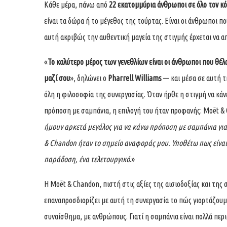
Κάθε μέρα, πάνω από
22 εκατομμύρια άνθρωποι σε όλο τον κ
είναι τα δώρα ή το μέγεθος της τούρτας. Είναι οι άνθρωποι πο
αυτή ακριβώς την αυθεντική μαγεία της στιγμής έρχεται να απ
«
Το καλύτερο μέρος των γενεθλίων είναι οι άνθρωποι που θέλ
μαζί σου
», δηλώνει ο
Pharrell Williams
— και μέσα σε αυτή 
όλη η φιλοσοφία της συνεργασίας. Όταν ήρθε η στιγμή να κά
πρόποση με σαμπάνια, η επιλογή του ήταν προφανής: Moët &
ήμουν αρκετά μεγάλος για να κάνω πρόποση με σαμπάνια γι
& Chandon ήταν το σημείο αναφοράς μου. Υποθέτω πως είναι
παράδοση, ένα τελετουργικό
.»
Η Moët & Chandon, πιστή στις αξίες της αισιοδοξίας και της 
επαναπροσδιορίζει με αυτή τη συνεργασία το πώς γιορτάζουμε
συναίσθημα, με ανθρώπους. Γιατί η σαμπάνια είναι πολλά περ