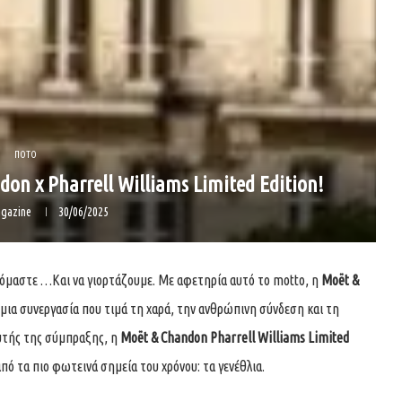
ΠΟΤΟ
don x Pharrell Williams Limited Edition!
gazine
30/06/2025
υμόμαστε …Kαι να γιορτάζουμε. Με αφετηρία αυτό το motto, η
Moët &
μια συνεργασία που τιμά τη χαρά, την ανθρώπινη σύνδεση και τη
υτής της σύμπραξης, η
Moët & Chandon Pharrell Williams Limited
πό τα πιο φωτεινά σημεία του χρόνου: τα γενέθλια.