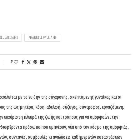
LL WILLIAMS
PHARRELL WILLIAMS
0
ολείται με το ευ ζην της σύγχρονης, σκεπτόμενης γυναίκας και οι
ους της ως μητέρα, κόρη, αδελφή, σύζυγος, σύντροφος, εργαζόμενη.
ην ευχάριστη πλευρά της ζωής και τρόπους για να ομορφαίνει την
νδιαφέροντα πρόσωπα που εμπνέουν, νέα από τον κόσμο της ομορφιάς,
χνών, συνταγές, συμβουλές κι αναλύσεις καθημερινών καταστάσεων