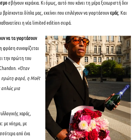
όσμο
σβήνουν κεράκια. Κι όμως, αυτό που κάνει τη μέρα ξεχωριστή δεν
υ βρίσκονται δίπλα μας, εκείνοι που επιλέγουν να γιορτάσουν
εμάς
. Και
αθανατίσει η νέα limited edition σειρά.
ουν να τα γιορτάσουν
τη φράση συνοψίζεται
νει την πρώτη του
 Chandon.
«Όταν
α πρώτη φορά, η Moët
 απλώς μια
συλλογικής χαράς,
: με νόημα, με
ισσότερα από ένα