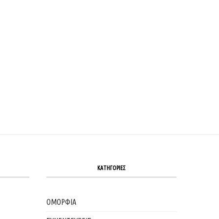
THE ART OF APERITIVO: ΈΝΑ ΚΑΛΟΚΑΙΡΙΝΌ ΒΡΆΔΥ
SIP & BLOSSOM COCKTAIL WEEK: Η ΑΘΉΝΑ
ΣΤΗΝ...
03/07/2026
07/07/2026
ΚΑΤΗΓΟΡΙΕΣ
ΟΜΟΡΦΙΑ