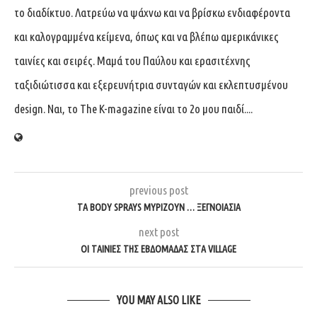
το διαδίκτυο. Λατρεύω να ψάχνω και να βρίσκω ενδιαφέροντα
και καλογραμμένα κείμενα, όπως και να βλέπω αμερικάνικες
ταινίες και σειρές. Μαμά του Παύλου και ερασιτέχνης
ταξιδιώτισσα και εξερευνήτρια συνταγών και εκλεπτυσμένου
design. Ναι, το The K-magazine είναι το 2ο μου παιδί....
previous post
ΤΑ BODY SPRAYS ΜΥΡΊΖΟΥΝ … ΞΕΓΝΟΙΑΣΙΆ
next post
ΟΙ ΤΑΙΝΊΕΣ ΤΗΣ ΕΒΔΟΜΆΔΑΣ ΣΤΑ VILLAGE
YOU MAY ALSO LIKE