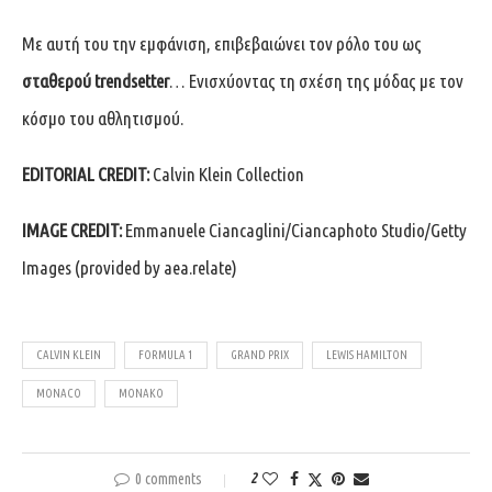
Με αυτή του την εμφάνιση, επιβεβαιώνει τον ρόλο του ως
σταθερού trendsetter
… Ενισχύοντας τη σχέση της μόδας με τον
κόσμο του αθλητισμού.
EDITORIAL CREDIT:
Calvin Klein Collection
IMAGE CREDIT:
Emmanuele Ciancaglini/Ciancaphoto Studio/Getty
Images (provided by aea.relate)
CALVIN KLEIN
FORMULA 1
GRAND PRIX
LEWIS HAMILTON
MONACO
ΜΟΝΑΚΌ
0 comments
2