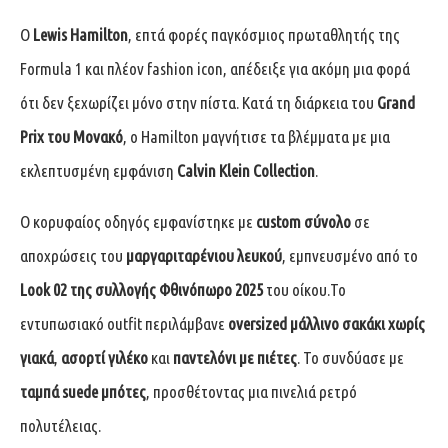
Ο
Lewis Hamilton
, επτά φορές παγκόσμιος πρωταθλητής της
Formula 1 και πλέον fashion icon, απέδειξε για ακόμη μια φορά
ότι δεν ξεχωρίζει μόνο στην πίστα. Κατά τη διάρκεια του
Grand
Prix του Μονακό
, ο Hamilton μαγνήτισε τα βλέμματα με μια
εκλεπτυσμένη εμφάνιση
Calvin Klein Collection
.
Ο κορυφαίος οδηγός εμφανίστηκε με
custom σύνολο
σε
αποχρώσεις του
μαργαριταρένιου λευκού
, εμπνευσμένο από το
Look 02 της συλλογής Φθινόπωρο 2025
του οίκου.Το
εντυπωσιακό outfit περιλάμβανε
oversized μάλλινο σακάκι χωρίς
γιακά
,
ασορτί γιλέκο
και
παντελόνι με πιέτες
. Το συνδύασε με
ταμπά suede μπότες
, προσθέτοντας μια πινελιά ρετρό
πολυτέλειας.