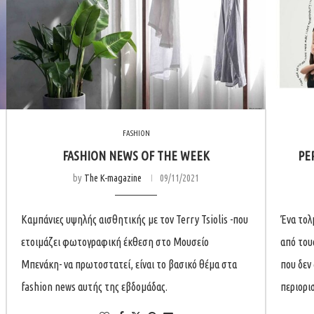
FASHION
FASHION NEWS OF THE WEEK
PE
by
The K-magazine
09/11/2021
Καμπάνιες υψηλής αισθητικής με τον Terry Tsiolis -που
Ένα τολ
ετοιμάζει φωτογραφική έκθεση στο Μουσείο
από του
Μπενάκη- να πρωτοστατεί, είναι το βασικό θέμα στα
που δεν
fashion news αυτής της εβδομάδας.
περιορι