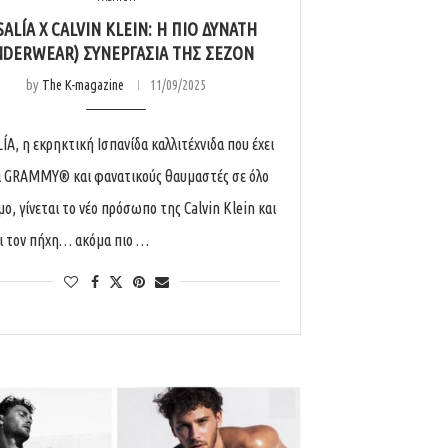
ALÍA X CALVIN KLEIN: Η ΠΙΟ ΔΥΝΑΤΉ
NDERWEAR) ΣΥΝΕΡΓΑΣΊΑ ΤΗΣ ΣΕΖΌΝ
by
The K-magazine
11/09/2025
ÍA, η εκρηκτική Ισπανίδα καλλιτέχνιδα που έχει
ι GRAMMY® και φανατικούς θαυμαστές σε όλο
ο, γίνεται το νέο πρόσωπο της Calvin Klein και
ι τον πήχη… ακόμα πιο …