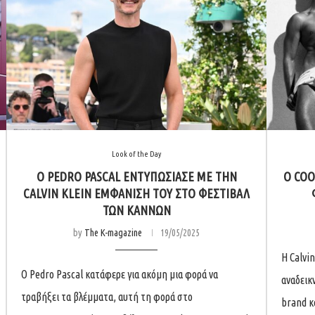
Look of the Day
O PEDRO PASCAL ΕΝΤΥΠΩΣΊΑΣΕ ΜΕ ΤΗΝ
O COO
CALVIN KLEIN ΕΜΦΆΝΙΣΉ ΤΟΥ ΣΤΟ ΦΕΣΤΙΒΆΛ
ΤΩΝ ΚΑΝΝΏΝ
by
The K-magazine
19/05/2025
Η Calvi
Ο Pedro Pascal κατάφερε για ακόμη μια φορά να
αναδεικ
τραβήξει τα βλέμματα, αυτή τη φορά στο
brand κ