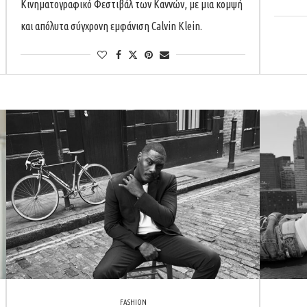
Κινηματογραφικό Φεστιβάλ των Καννών, με μια κομψή
και απόλυτα σύγχρονη εμφάνιση Calvin Klein.
FASHION