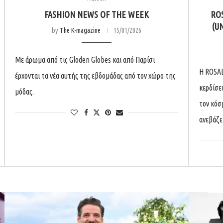
FASHION NEWS OF THE WEEK
ROS
(U
by
The K-magazine
15/01/2026
Με άρωμα από τις Gloden Globes και από Παρίσι
Η ROSAL
έρχονται τα νέα αυτής της εβδομάδας από τον χώρο της
κερδίσε
μόδας.
τον κόσμ
ανεβάζε