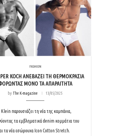
FASHION
PER KOCH ΑΝΕΒΆΖΕΙ ΤΗ ΘΕΡΜΟΚΡΑΣΊΑ
ΦΟΡΏΝΤΑΣ ΜΌΝΟ ΤΑ ΑΠΑΡΑΊΤΗΤΑ
by
The K-magazine
13/05/2025
n Klein παρουσιάζει τη νέα της καμπάνια,
νύοντας τα εμβληματικά denim κομμάτια του
αι τα νέα εσώρουχα Icon Cotton Stretch.