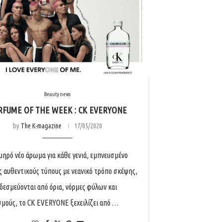
Beauty news
RFUME OF THE WEEK : CK EVERYONE
by
The K-magazine
17/05/2020
μηρό νέο άρωμα για κάθε γενιά, εμπνευσμένο
ς αυθεντικούς τύπους με νεανικό τρόπο σκέψης,
 δεσμεύονται από όρια, νόρμες φύλων και
σμούς, το CK EVERYONE ξεχειλίζει από …