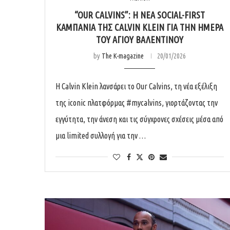
“OUR CALVINS”: Η ΝΈΑ SOCIAL-FIRST
ΚΑΜΠΆΝΙΑ ΤΗΣ CALVIN KLEIN ΓΙΑ ΤΗΝ ΗΜΈΡΑ
ΤΟΥ ΑΓΊΟΥ ΒΑΛΕΝΤΊΝΟΥ
by
The K-magazine
20/01/2026
Η Calvin Klein λανσάρει το Our Calvins, τη νέα εξέλιξη
της iconic πλατφόρμας #mycalvins, γιορτάζοντας την
εγγύτητα, την άνεση και τις σύγχρονες σχέσεις μέσα από
μια limited συλλογή για την …