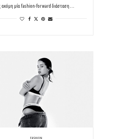
ς ακόμη μία fashion-forward διάσταση …
FASHION