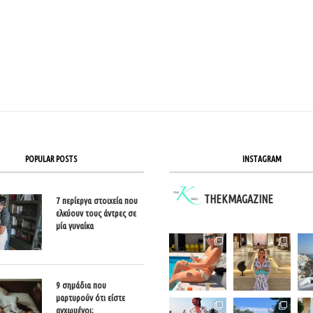
POPULAR POSTS
INSTAGRAM
THEKMAGAZINE
7 περίεργα στοιχεία που
ελκύουν τους άντρες σε
μία γυναίκα
9 σημάδια που
μαρτυρούν ότι είστε
αγχωμένοι;