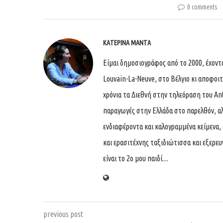
0 comments
ΚΑΤΕΡΊΝΑ ΜΑΝΤΆ
Είμαι δημοσιογράφος από το 2000, έχον
Louvain-La-Neuve, στο Βέλγιο κι αποφοι
χρόνια τα Διεθνή στην τηλεόραση του An
παραγωγές στην Ελλάδα στο παρελθόν, αλ
ενδιαφέροντα και καλογραμμένα κείμενα, 
και ερασιτέχνης ταξιδιώτισσα και εξερε
είναι το 2ο μου παιδί....
previous post