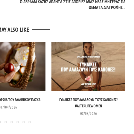
Ο ΑΒΡΑΆΜ ΚΆΖΗΣ ΑΠΑΝΤΆ ΣΤΙΣ ΑΠΟΡΊΕΣ ΜΙΑΣ ΝΈΑΣ ΜΗΤΈΡΑΣ ΓΙΑ
ΘΈΜΑΤΑ ΔΙΑΤΡΟΦΉΣ ..
MAY ALSO LIKE
ΟΡΦΙΆ ΤΟΥ ΕΛΛΗΝΙΚΟΎ ΠΆΣΧΑ
ΓΥΝΑΊΚΕΣ ΠΟΥ ΑΛΛΆΖΟΥΝ ΤΟΥΣ ΚΑΝΌΝΕΣ!
#ALTERLIFEWOMEN
07/04/2026
08/03/2026