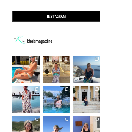
INSTAGRAM
thekmagazine
13 ΦΕΒΡΟΥΑΡΊΟΥ ΕΊΝΑΙ THE MISTRESS DAY
LA ROCHE-POSAY: Η ΔΈΣΜΕΥΣΗ ΣΤΗ ΣΤ
ΑΝΘΡΏΠΩΝ...
13/02/2026
04/02/2026