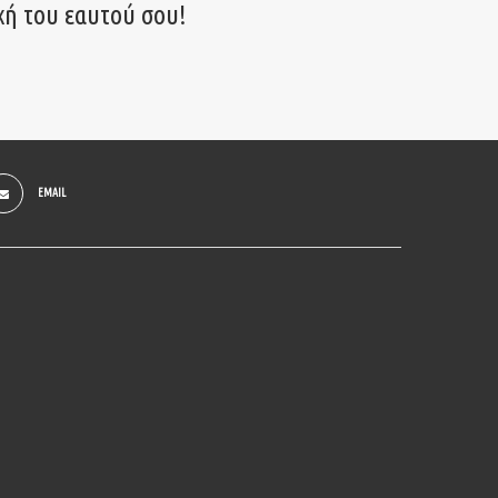
χή του εαυτού σου!
EMAIL