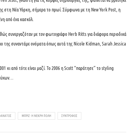
ren Scott, γνωστή για τις κομψές δημιουργίες της, φαίνεται να βρέθηκε
ης στη Νέα Υόρκη, σήμερα το πρωί. Σύμφωνα με τη New York Post, η
νη από ένα κασκόλ.
ώς συνεργαζόταν με τον φωτογράφο Herb Ritts για διάφορα περιοδικά
γιο της συναντάμε ονόματα όπως αυτά της Nicole Kidman, Sarah Jessica
1 κι από τότε είναι μαζί. Το 2006 η Scott “παράτησε” το styling
ρούχων…
ΘΆΝΑΤΟΣ
ΜΠΡΙΖ- Η ΝΕΚΡΉ ΠΌΛΗ
ΣΎΝΤΡΟΦΟΣ