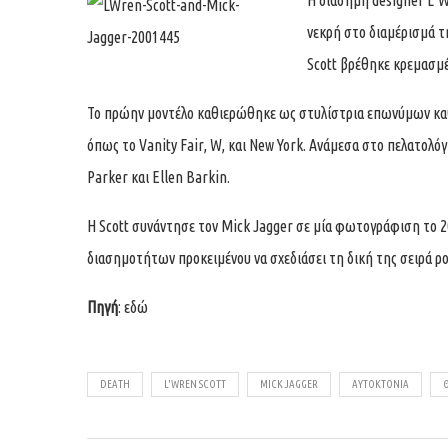
Η διάσημη designer L’W
νεκρή στο διαμέρισμά τ
Scott βρέθηκε κρεμασμέ
Το πρώην μοντέλο καθιερώθηκε ως στυλίστρια επωνύμων καθ
όπως το Vanity Fair, W, και New York. Ανάμεσα στο πελατολό
Parker και Ellen Barkin.
Η Scott συνάντησε τον Mick Jagger σε μία φωτογράφιση το 200
διασημοτήτων προκειμένου να σχεδιάσει τη δική της σειρά 
Πηγή
:
εδώ
DEATH
L'WREN SCOTT
MICK JAGGER
ΑΥΤΟΚΤΟΝΊΑ