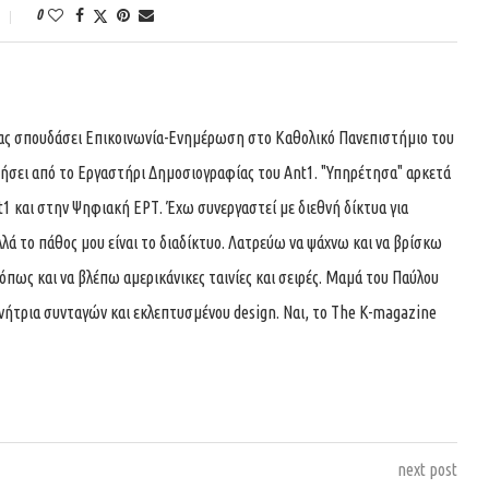
0
τας σπουδάσει Επικοινωνία-Ενημέρωση στο Καθολικό Πανεπιστήμιο του
τήσει από το Εργαστήρι Δημοσιογραφίας του Ant1. "Υπηρέτησα" αρκετά
t1 και στην Ψηφιακή ΕΡΤ. Έχω συνεργαστεί με διεθνή δίκτυα για
λά το πάθος μου είναι το διαδίκτυο. Λατρεύω να ψάχνω και να βρίσκω
όπως και να βλέπω αμερικάνικες ταινίες και σειρές. Μαμά του Παύλου
υνήτρια συνταγών και εκλεπτυσμένου design. Ναι, το The K-magazine
next post