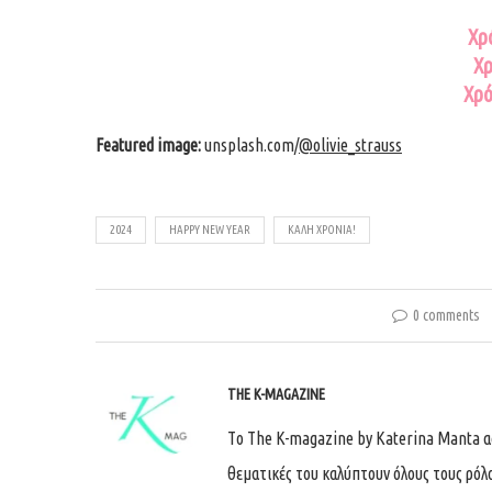
Χρ
Χρ
Χρό
Featured image:
unsplash.com/
@olivie_strauss
2024
HAPPY NEW YEAR
ΚΑΛΉ ΧΡΟΝΙΆ!
0 comments
THE K-MAGAZINE
Tο The K-magazine by Katerina Manta ασχ
θεματικές του καλύπτουν όλους τους ρόλ