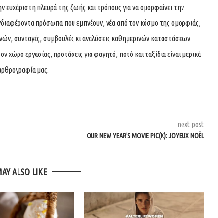
ην ευχάριστη πλευρά της ζωής και τρόπους για να ομορφαίνει την
νδιαφέροντα πρόσωπα που εμπνέουν, νέα από τον κόσμο της ομορφιάς,
χνών, συνταγές, συμβουλές κι αναλύσεις καθημερινών καταστάσεων
τον χώρο εργασίας, προτάσεις για φαγητό, ποτό και ταξίδια είναι μερικά
αρθρογραφία μας.
next post
OUR NEW YEAR’S MOVIE PIC(K): JOYEUX NOËL
MAY ALSO LIKE