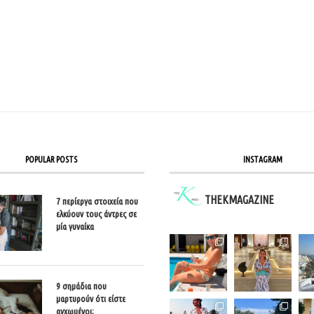
POPULAR POSTS
INSTAGRAM
THEKMAGAZINE
7 περίεργα στοιχεία που
ελκύουν τους άντρες σε
μία γυναίκα
9 σημάδια που
μαρτυρούν ότι είστε
αγχωμένοι;