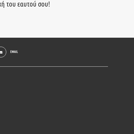
χή του εαυτού σου!
EMAIL