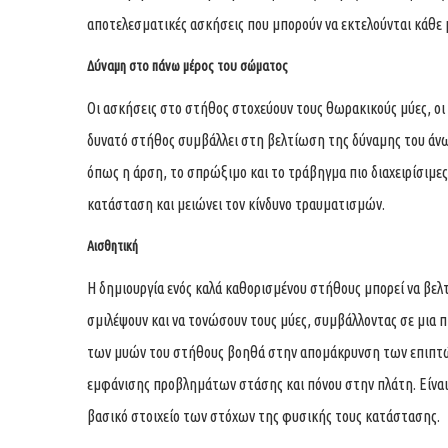
αποτελεσματικές ασκήσεις που μπορούν να εκτελούνται κάθε 
Δύναμη στο πάνω μέρος του σώματος
Οι ασκήσεις στο στήθος στοχεύουν τους θωρακικούς μύες, οι
δυνατό στήθος συμβάλλει στη βελτίωση της δύναμης του άν
όπως η άρση, το σπρώξιμο και το τράβηγμα πιο διαχειρίσιμες.
κατάσταση και μειώνει τον κίνδυνο τραυματισμών.
Αισθητική
Η δημιουργία ενός καλά καθορισμένου στήθους μπορεί να βελ
σμιλέψουν και να τονώσουν τους μύες, συμβάλλοντας σε μια 
των μυών του στήθους βοηθά στην απομάκρυνση των επιπτώ
εμφάνισης προβλημάτων στάσης και πόνου στην πλάτη. Είναι σ
βασικό στοιχείο των στόχων της φυσικής τους κατάστασης.