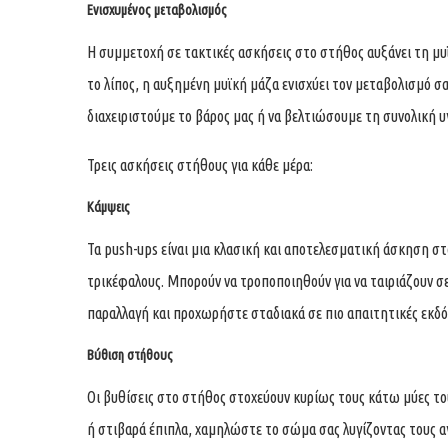
Ενισχυμένος μεταβολισμός
Η συμμετοχή σε τακτικές ασκήσεις στο στήθος αυξάνει τη μυ
το λίπος, η αυξημένη μυϊκή μάζα ενισχύει τον μεταβολισμό σα
διαχειριστούμε το βάρος μας ή να βελτιώσουμε τη συνολική υγ
Τρεις ασκήσεις στήθους για κάθε μέρα:
Κάμψεις
Τα push-ups είναι μια κλασική και αποτελεσματική άσκηση στ
τρικέφαλους. Μπορούν να τροποποιηθούν για να ταιριάζουν σ
παραλλαγή και προχωρήστε σταδιακά σε πιο απαιτητικές εκδό
Βύθιση στήθους
Οι βυθίσεις στο στήθος στοχεύουν κυρίως τους κάτω μύες τ
ή στιβαρά έπιπλα, χαμηλώστε το σώμα σας λυγίζοντας τους αγ