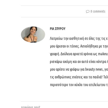
0 comments
ΡΊΑ ΣΠΎΡΟΥ
Λατρεύω την αισθητική σε όλες της τις 
μου άρεσαν οι τέχνες. Ασχολήθηκα με τη
γραφή. Δούλευα αρκετά χρόνια ως makeup 
ρισκάρω ακόμη και αν αυτό είναι κόντρα ή
μου αρέσει να γράφω για beauty news, για 
τις ανθρώπινες σχέσεις και τα παιδιά! Τ
περισσότερο τον κύκλο του ατελείωτου τ
previous post