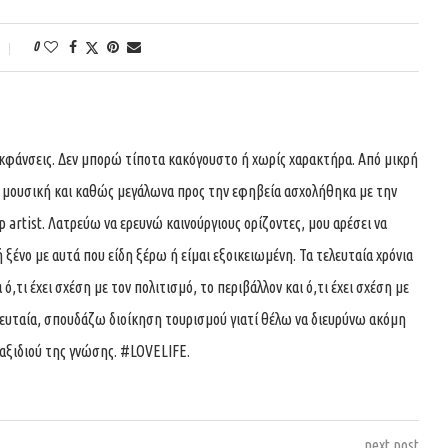
0
εκφάνσεις. Δεν μπορώ τίποτα κακόγουστο ή χωρίς χαρακτήρα. Από μικρή
ν μουσική και καθώς μεγάλωνα προς την εφηβεία ασχολήθηκα με την
artist. Λατρεύω να ερευνώ καινούργιους ορίζοντες, μου αρέσει να
 ξένο με αυτά που είδη ξέρω ή είμαι εξοικειωμένη. Τα τελευταία χρόνια
ό,τι έχει σχέση με τον πολιτισμό, το περιβάλλον και ό,τι έχει σχέση με
ελευταία, σπουδάζω διοίκηση τουρισμού γιατί θέλω να διευρύνω ακόμη
αξιδιού της γνώσης. #LOVELIFE.
next post