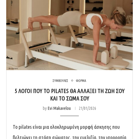
ΣΥΜΒΟΥΛΕΣ
ΦΟΡΜΑ
5 ΛΌΓΟΙ ΠΟΥ ΤΟ PILATES ΘΑ ΑΛΛΆΞΕΙ ΤΗ ΖΩΉ ΣΟΥ
ΚΑΙ ΤΟ ΣΏΜΑ ΣΟΥ
by
Evi Makavelou
21/01/2026
Το pilates είναι μια ολοκληρωμένη μορφή άσκησης που
βελτιώνει τη στάση σώματος, την ευελιξία, την ισορροπία