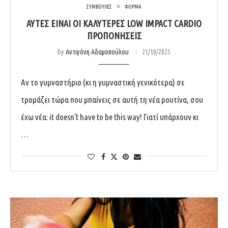
ΣΥΜΒΟΥΛΕΣ
ΦΟΡΜΑ
ΑΥΤΈΣ ΕΊΝΑΙ ΟΙ ΚΑΛΎΤΕΡΕΣ LOW IMPACT CARDIO
ΠΡΟΠΟΝΉΣΕΙΣ
by
Αντιγόνη Αδαμοπούλου
21/10/2025
Αν το γυμναστήριο (κι η γυμναστική γενικότερα) σε
τρομάζει τώρα που μπαίνεις σε αυτή τη νέα ρουτίνα, σου
έχω νέα: it doesn’t have to be this way! Γιατί υπάρχουν κι
…