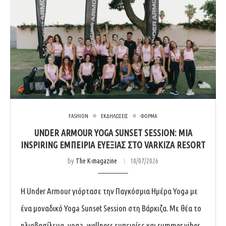
FASHION
ΕΚΔΗΛΩΣΕΙΣ
ΦΟΡΜΑ
UNDER ARMOUR YOGA SUNSET SESSION: ΜΊΑ
INSPIRING ΕΜΠΕΙΡΊΑ ΕΥΕΞΊΑΣ ΣΤΟ VARKIZA RESORT
by
The K-magazine
10/07/2026
Η Under Armour γιόρτασε την Παγκόσμια Ημέρα Yoga με
ένα μοναδικό Yoga Sunset Session στη Βάρκιζα. Με θέα το
ηλιοβασίλεμα, yoga, wellness εμπειρίες και summer vibes,