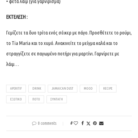
• φέτα λάιμ (για γαρνίρισμα)
ΕΚΤΕΛΕΣΗ :
Γεμίζετε τα δυο τρίτα ενός σέικερ με πάγο. Προσθέτετε το ρούμι,
το Tia Maria και το χυμό. Ανακινείτε το μείγμα καλά και το
στραγγίζετε σε παγωμένο ποτήρι για μαρτίνι. Γαρνίρετε με
λάιμ…
APERITIF
DRINK
JAMAICAN DUST
MOOD
RECIPE
ΕΞΩΤΙΚΌ
ΠΟΤΌ
ΣΥΝΤΑΓΉ
0 comments
0