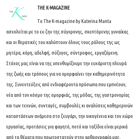
THE K-MAGAZINE
Tο The K-magazine by Katerina Manta
ασχολείται με το ευ ζην της σύγχρονης, σκεπτόμενης γυναίκας
και οι θεματικές του καλύπτουν όλους τους ρόλους της ως
μητέρα, κόρη, αδελφή, σύζυγος, σύντροφος, εργαζόμενη.
Στόχος μας είναι να της υπενθυμίζουμε την ευχάριστη πλευρά
της ζωής και τρόπους για να ομορφαίνει την καθημερινότητα
της. Συνεντεύξεις από ενδιαφέροντα πρόσωπα που εμπνέουν,
νέα από τον κόσμο της ομορφιάς, της μόδας, της γαστρονομίας
και των τεχνών, συνταγές, συμβουλές κι αναλύσεις καθημερινών
καταστάσεων ανάμεσα στο ζευγάρι, την οικογένεια και τον χώρο
εργασίας, προτάσεις για φαγητό, ποτό και ταξίδια είναι μερικά
από τα θέματα που πρωτοστατούν στην αρθρογραφία μας.