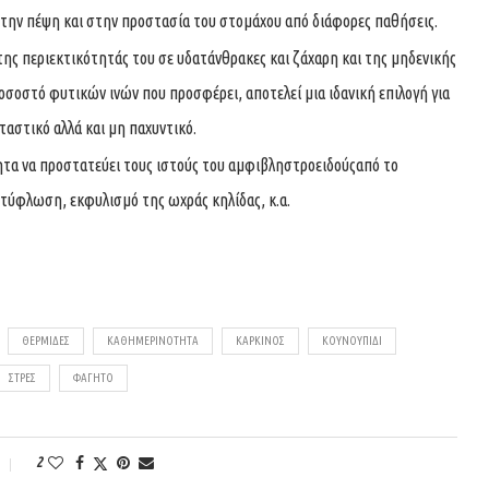
στην πέψη και στην προστασία του στομάχου από διάφορες παθήσεις.
ης περιεκτικότητάς του σε υδατάνθρακες και ζάχαρη και της μηδενικής
οσοστό φυτικών ινών που προσφέρει, αποτελεί μια ιδανική επιλογή για
ταστικό αλλά και μη παχυντικό.
ητα να προστατεύει τους ιστούς του αμφιβληστροειδούςαπό το
 τύφλωση, εκφυλισμό της ωχράς κηλίδας, κ.α.
ΘΕΡΜΊΔΕΣ
ΚΑΘΗΜΕΡΙΝΌΤΗΤΑ
ΚΑΡΚΊΝΟΣ
ΚΟΥΝΟΥΠΊΔΙ
ΣΤΡΕΣ
ΦΑΓΗΤΌ
2