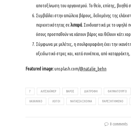
αποτοξίνωση του οργανισμού. Το θείο, επίσης, βοηθά 
Συμβάλλει στην απώλεια βάρους, δεδομένης της ελάχιστ
περιεκτικότητας σε
λιπαρά
. Συνδυαστικά με το υψηλό π
όσους προσπαθούν να χάσουν βάρος και θέλουν κάτι χορ
Σύμφωνα με μελέτες, η σουλφοραφάνη έχει την ικανότ
οξειδωτικό στρες και, κατά συνέπεια, από καταρράκτη,
Featured image:
unsplash.com/
@natalie_behn
7
ΑΛΤΣΧΆΙΜΕΡ
ΒΆΡΟΣ
ΔΙΑΤΡΟΦΉ
ΘΑΥΜΑΤΟΥΡΓΌ
ΛΑΧΑΝΙΚΌ
ΛΌΓΟΙ
ΝΑΤΆΣΣΑ ΣΧΟΙΝΆ
ΠΑΡΕΞΗΓΗΜΈΝΟ
0 comments