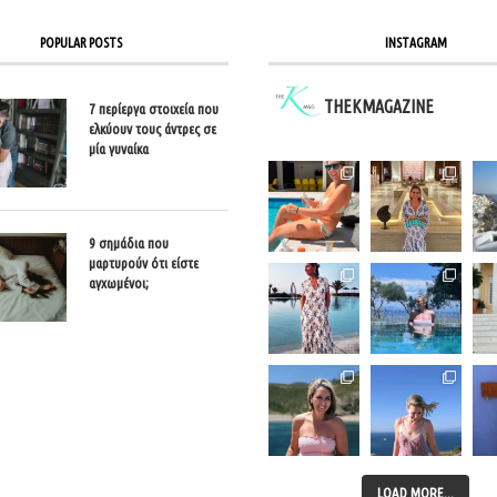
POPULAR POSTS
INSTAGRAM
THEKMAGAZINE
7 περίεργα στοιχεία που
ελκύουν τους άντρες σε
μία γυναίκα
9 σημάδια που
μαρτυρούν ότι είστε
αγχωμένοι;
LOAD MORE...