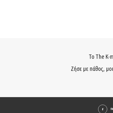
Το The K-m
Ζήσε με πάθος, μο
F