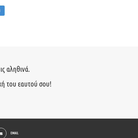
M
ις αληθινά.
χή του εαυτού σου!
EMAIL