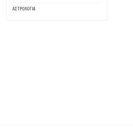
ΑΣΤΡΟΛΟΓΙΑ
5 ΤΡΌΦΙΜΑ ΠΟΥ ΔΕΝ ΤΑ ΠΑΊΡΝΕΙΣ ΜΑΖΊ ΣΟΥ...
ΓΙΑΟΎΡΤΙ VS ΚΕΦΊΡ; ΠΟΙΟ ΕΊΝΑΙ ΠΙΟ 
16/07/2026
15/07/2026