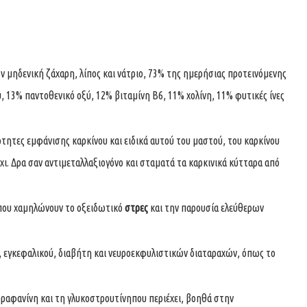
ν μηδενική ζάχαρη, λίπος και νάτριο, 73% της ημερήσιας προτεινόμενης
, 13% παντοθενικό οξύ, 12% βιταμίνη Β6, 11% χολίνη, 11% φυτικές ίνες
νότητες εμφάνισης καρκίνου και ειδικά αυτού του μαστού, του καρκίνου
χι. Δρα σαν αντιμεταλλαξιογόνο και σταματά τα καρκινικά κύτταρα από
 που χαμηλώνουν το οξειδωτικό
στρες
και την παρουσία ελεύθερων
, εγκεφαλικού, διαβήτη και νευροεκφυλιστικών διαταραχών, όπως το
ραφανίνη και τη γλυκοστρουτίνηπου περιέχει, βοηθά στην