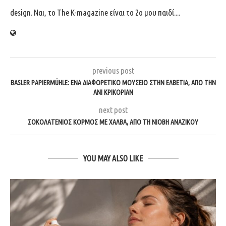
design. Ναι, το The K-magazine είναι το 2ο μου παιδί....
previous post
BASLER PAPIERMÜHLE: ΈΝΑ ΔΙΑΦΟΡΕΤΙΚΌ ΜΟΥΣΕΊΟ ΣΤΗΝ ΕΛΒΕΤΊΑ, ΑΠΌ ΤΗΝ
ΑΝΊ ΚΡΙΚΟΡΙΆΝ
next post
ΣΟΚΟΛΑΤΈΝΙΟΣ ΚΟΡΜΌΣ ΜΕ ΧΑΛΒΆ, ΑΠΌ ΤΗ ΝΙΌΒΗ ΑΝΑΖΊΚΟΥ
YOU MAY ALSO LIKE