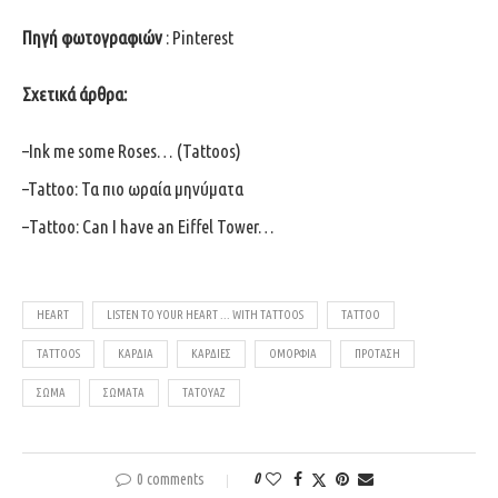
Πηγή φωτογραφιών
:
Pinterest
Σχετικά άρθρα:
–
Ink me some Roses… (Tattoos)
–
Tattoo: Τα πιο ωραία μηνύματα
–
Tattoo: Can I have an Eiffel Tower…
HEART
LISTEN TO YOUR HEART ... WITH TATTOOS
TATTOO
TATTOOS
ΚΑΡΔΙΆ
ΚΑΡΔΙΈΣ
ΟΜΟΡΦΙΆ
ΠΡΌΤΑΣΗ
ΣΏΜΑ
ΣΏΜΑΤΑ
ΤΑΤΟΥΆΖ
0 comments
0