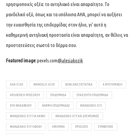
χρησιμοποιείς οξέα: το αντηλιακό είναι απαραίτητο. Το
μανδελικό οξύ, όπως και τα υπόλοιπα AHA, μπορεί να αυξήσει
την ευαισθησία της επιδερμίδας στον ήλιο, γι’ αυτό η
καθημερινή αντηλιακή προστασία είναι απαραίτητη, αν θέλεις να
προστατεύσεις σωστά το δέρμα σου.
Featured image:
pexels.com
@alesiakozik
AHA ΟΞΈΑ
MANDELIC ACID
SKINCARE ΣΥΣΤΑΤΙΚΆ
Α ΝΤΙΓΉΡΑΝΣΗ
ΑΠΟΛΈΠΙΣΗ ΠΡΟΣΏΠΟΥ
ΕΠΙΔΕΡΜΊΔΑ
ΕΥΑΊΣΘΗΤΗ ΕΠΙΔΕΡΜΊΔΑ
ΕΥΗ ΜΑΚΑΒΕΛΟΥ
ΛΆΜΨΗ ΕΠΙΔΕΡΜΊΔΑΣ
ΜΑΝΔΕΛΙΚΌ ΟΞΎ
ΜΑΝΔΕΛΙΚΌ ΟΞΎ ΓΙΑ ΑΚΜΉ
ΜΑΝΔΕΛΙΚΌ ΟΞΎ ΚΑΙ ΔΥΣΧΡΩΜΊΕΣ
ΜΑΝΔΕΛΙΚΌ ΟΞΎ ΟΦΈΛΗ
ΟΜΟΡΦΙΆ
ΠΡΌΣΩΠΟ
ΣΥΜΒΟΥΛΈΣ