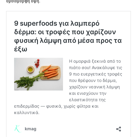
ομοιόμορφη όψη.