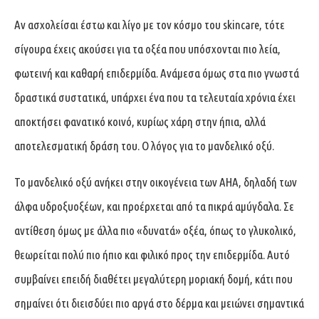
Αν ασχολείσαι έστω και λίγο με τον κόσμο του skincare, τότε
σίγουρα έχεις ακούσει για τα οξέα που υπόσχονται πιο λεία,
φωτεινή και καθαρή επιδερμίδα. Ανάμεσα όμως στα πιο γνωστά
δραστικά συστατικά, υπάρχει ένα που τα τελευταία χρόνια έχει
αποκτήσει φανατικό κοινό, κυρίως χάρη στην ήπια, αλλά
αποτελεσματική δράση του. Ο λόγος για το μανδελικό οξύ.
Το μανδελικό οξύ ανήκει στην οικογένεια των AHA, δηλαδή των
άλφα υδροξυοξέων, και προέρχεται από τα πικρά αμύγδαλα. Σε
αντίθεση όμως με άλλα πιο «δυνατά» οξέα, όπως το γλυκολικό,
θεωρείται πολύ πιο ήπιο και φιλικό προς την επιδερμίδα. Αυτό
συμβαίνει επειδή διαθέτει μεγαλύτερη μοριακή δομή, κάτι που
σημαίνει ότι διεισδύει πιο αργά στο δέρμα και μειώνει σημαντικά