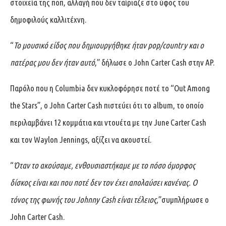
στοιχεία της ποπ, αλλαγή που δεν ταίριαζε στο ύφος του
δημοφιλούς καλλιτέχνη.
“
Το μουσικό είδος που δημιουργήθηκε ήταν
pop/country
και ο
πατέρας μου δεν ήταν αυτό
,” δήλωσε ο John Carter Cash στην AP.
Παρόλο που η Columbia δεν κυκλοφόρησε ποτέ το “Out Among
the Stars”, ο John Carter Cash πιστεύει ότι το album, το οποίο
περιλαμβάνει 12 κομμάτια και ντουέτα με την June Carter Cash
και τον Waylon Jennings, αξίζει να ακουστεί.
“
Όταν το ακούσαμε, ενθουσιαστήκαμε με το πόσο όμορφος
δίσκος είναι και που ποτέ δεν τον έχει απολαύσει κανένας. Ο
τόνος της φωνής του
Johnny Cash
είναι τέλειος,
”συμπλήρωσε ο
John Carter Cash.