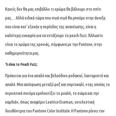
Κανείς δεν θα μας επιβάλλει τι χρώμα θα βάλουμε στο σπίτι
μας… Αλλά ειδικά τώρα που σιγά σιγά θα μπούμε στην άνοιξη
που είναι κατ’ εξοχήν η περίοδος της ανανέωσης, είναι η
καλύτερη ευκαιρία για να εντάξουμε το peach fuzz. Άλλωστε
είναι το χρώμα της χρονιάς, σύμφωνα με την Pantone, στην
καθημερινότητα μας.
Τι είναι το Peach Fuzz;
Πρόκειται για ένα απαλό και βελούδινο ροδακινί, λαχταριστό και
απαλό. Μια απόχρωση μεταξύ ροζ και πορτοκαλί, «της οποίας το
περιεκτικό πνεύμα εμπλουτίζει το μυαλό, το σώμα και την
καρδιά», όπως αναφέρει Leatrice Eiseman, εκτελεστική
διευθύντρια του Pantone Color Institute. Η Pantone ρίχνει τον