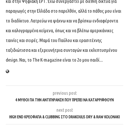
και στην Ψηφιακή ΕΡΤ. Έχω συνεργαστεί με διεθνή δίκτυα για
παραγωγές στην Ελλάδα στο παρελθόν, αλλά το πάθος μου είναι
το διαδίκτυο. Λατρεύω να ψάχνω και να βρίσκω ενδιαφέροντα
και καλογραμμένα κείμενα, όπως και να βλέπω αμερικάνικες
ταινίες και σειρές. Μαμά του Παύλου και ερασιτέχνης
ταξιδιώτισσα και εξερευνήτρια συνταγών και εκλεπτυσμένου
design. Ναι, το The K-magazine είναι το 2ο μου παιδί....
previous post
4 ΜΥΘΟΙ ΓΙΑ ΤΗΝ ΑΝΤΙΓΗΡΑΝΣΗ ΠΟΥ ΠΡΕΠΕΙ ΝΑ ΚΑΤΑΡΡΙΦΘΟΥΝ
next post
HIGH END ΚΡΕΟΦΑΓΊΑ & CLUBBING ΣΤΟ DRAKOULIS DRY & RAW KOLONAKI