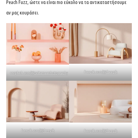
Peach Fuzz, ώστε να είναι πιο εύκολο να τα αντικαταστήσουμε
αν μας κουράσει.
freepik.com/
@freepik
unsplash.com/
@seitamaaphotography
freepik.com/
@freepik
freepik.com/
@freepik