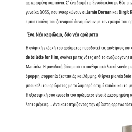
αφιερωμένη καμπάνια. Σ’ ένα δωμάτιο ξενοδοχείου με θέα τ
γυναίκα BOSS, που ενσαρκώνουν οι
Jamie Dornan
και
Birgit 
εμπιστοσύνη του ζευγαριού δυναμώνουν με τον ερχομό του πρω
Ένα Νέο κεφάλαιο, δύο νέα αρώματα
Η ανδρική εκδοχή του αρώματος πυροδοτεί τις αισθήσεις και 
de toilette for Him
, ανοίγει με τις νότες από το αναζωογονητ
Maninka. Η μοναδική βάση από το αισθησιακό λευκό suede μ
όμορφη ισορροπία ζεστασιάς και λάμψης. Φέρνει μία νέα διάσ
μπουκάλι του αρώματος με το λαμπερό ασημί καπάκι και το με
Η εξωτερική συσκευασία του αρώματος είναι διακοσμημένη σε
λεπτομέρειες… Αντικατοπτρίζοντας την αβίαστη αρρενωπότ