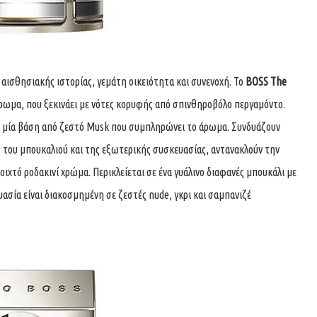
 αισθησιακής ιστορίας, γεμάτη οικειότητα και συνενοχή. Το
BOSS The
άρωμα, που ξεκινάει με νότες κορυφής από σπινθηροβόλο περγαμόντο.
αι μία βάση από ζεστό Musk που συμπληρώνει το άρωμα. Συνδυάζουν
 του μπουκαλιού και της εξωτερικής συσκευασίας, αντανακλούν την
ιχτό ροδακινί χρώμα. Περικλείεται σε ένα γυάλινο διαφανές μπουκάλι με
ασία είναι διακοσμημένη σε ζεστές nude, γκρι και σαμπανιζέ