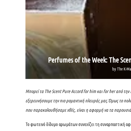
Perfumes of the Week: The Scent
by
The K-Ma
Μπορεί τα The Scent Pure Accord for him και for her από τη
εξερευνήσουμε την πιο ρομαντική πλευράς μας.Όμως το πολύ ε
που παρακολουθήσαμε χθές, είναι η αφορμή να τα παρουσιά
Το φωτεινό δίδυμο αρωμάτων συνεχίζει τη συναρπαστική αφ