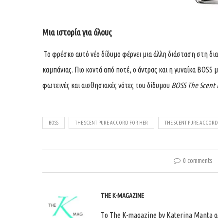
Μια ιστορία για όλους
Το φρέσκο αυτό νέο δίδυμο φέρνει μια άλλη διάσταση στη δια
καμπάνιας. Πιο κοντά από ποτέ, ο άντρας και η γυναίκα BOSS 
φωτεινές και αισθησιακές νότες του δίδυμου
BOSS The Scent P
BOSS
THE SCENT PURE ACCORD FOR HER
THE SCENT PURE ACCORD
0 comments
THE K-MAGAZINE
Tο The K-magazine by Katerina Manta ασχ