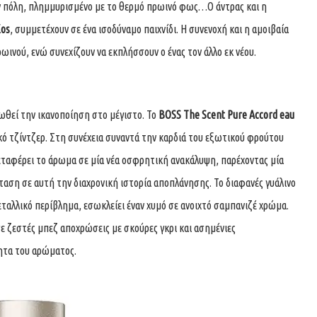
ην πόλη, πλημμυρισμένο με το θερμό πρωινό φως…Ο άντρας και η
Kos
, συμμετέχουν σε ένα ισοδύναμο παιχνίδι. Η συνενοχή και η αμοιβαία
ινού, ενώ συνεχίζουν να εκπλήσσουν ο ένας τον άλλο εκ νέου.
ωθεί την ικανοποίηση στο μέγιστο. Το
BOSS The Scent
Pure Accord eau
ικό τζίντζερ. Στη συνέχεια συναντά την καρδιά του εξωτικού φρούτου
εταφέρει το άρωμα σε μία νέα οσφρητική ανακάλυψη, παρέχοντας μία
ταση σε αυτή την διαχρονική ιστορία αποπλάνησης. Το διαφανές γυάλινο
ταλλικό περίβλημα, εσωκλείει έναν χυμό σε ανοιχτό σαμπανιζέ χρώμα.
 ζεστές μπεζ αποχρώσεις με σκούρες γκρι και ασημένιες
ητα του αρώματος.