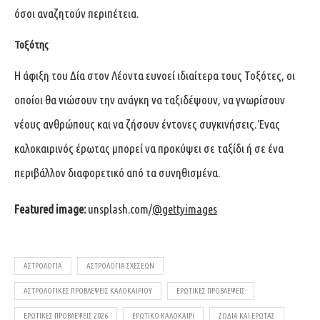
όσοι αναζητούν περιπέτεια.
Τοξότης
Η άφιξη του Δία στον Λέοντα ευνοεί ιδιαίτερα τους Τοξότες, οι
οποίοι θα νιώσουν την ανάγκη να ταξιδέψουν, να γνωρίσουν
νέους ανθρώπους και να ζήσουν έντονες συγκινήσεις. Ένας
καλοκαιρινός έρωτας μπορεί να προκύψει σε ταξίδι ή σε ένα
περιβάλλον διαφορετικό από τα συνηθισμένα.
Featured image:
unsplash.com/
@gettyimages
ΑΣΤΡΟΛΟΓΊΑ
ΑΣΤΡΟΛΟΓΊΑ ΣΧΈΣΕΩΝ
ΑΣΤΡΟΛΟΓΙΚΈΣ ΠΡΟΒΛΈΨΕΙΣ ΚΑΛΟΚΑΙΡΙΟΎ
ΕΡΩΤΙΚΈΣ ΠΡΟΒΛΈΨΕΙΣ
ΕΡΩΤΙΚΈΣ ΠΡΟΒΛΈΨΕΙΣ 2026
ΕΡΩΤΙΚΌ ΚΑΛΟΚΑΊΡΙ
ΖΏΔΙΑ ΚΑΙ ΈΡΩΤΑΣ