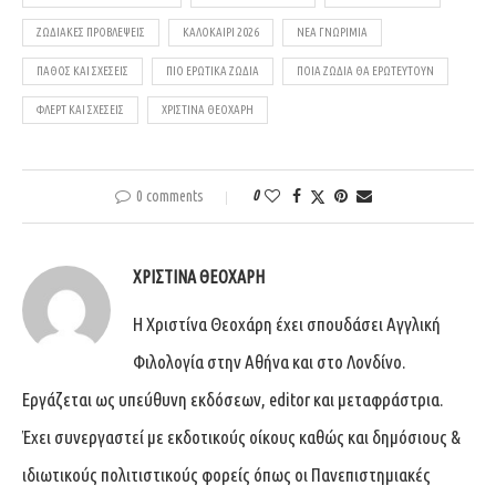
ΖΩΔΙΑΚΈΣ ΠΡΟΒΛΈΨΕΙΣ
ΚΑΛΟΚΑΊΡΙ 2026
ΝΈΑ ΓΝΩΡΙΜΊΑ
ΠΆΘΟΣ ΚΑΙ ΣΧΈΣΕΙΣ
ΠΙΟ ΕΡΩΤΙΚΆ ΖΏΔΙΑ
ΠΟΙΑ ΖΏΔΙΑ ΘΑ ΕΡΩΤΕΥΤΟΎΝ
ΦΛΕΡΤ ΚΑΙ ΣΧΈΣΕΙΣ
ΧΡΙΣΤΊΝΑ ΘΕΟΧΆΡΗ
0 comments
0
ΧΡΙΣΤΊΝΑ ΘΕΟΧΆΡΗ
Η Χριστίνα Θεοχάρη έχει σπουδάσει Αγγλική
Φιλολογία στην Αθήνα και στο Λονδίνο.
Εργάζεται ως υπεύθυνη εκδόσεων, editor και μεταφράστρια.
Έχει συνεργαστεί με εκδοτικούς οίκους καθώς και δημόσιους &
ιδιωτικούς πολιτιστικούς φορείς όπως οι Πανεπιστημιακές