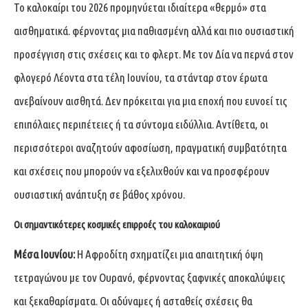
Το καλοκαίρι του 2026 προμηνύεται ιδιαίτερα «θερμό» στα
αισθηματικά. φέρνοντας μια παθιασμένη αλλά και πιο ουσιαστική
προσέγγιση στις σχέσεις και το φλερτ. Με τον Δία να περνά στον
φλογερό Λέοντα στα τέλη Ιουνίου, τα στάνταρ στον έρωτα
ανεβαίνουν αισθητά. Δεν πρόκειται για μια εποχή που ευνοεί τις
επιπόλαιες περιπέτειες ή τα σύντομα ειδύλλια. Αντίθετα, οι
περισσότεροι αναζητούν αφοσίωση, πραγματική συμβατότητα
και σχέσεις που μπορούν να εξελιχθούν και να προσφέρουν
ουσιαστική ανάπτυξη σε βάθος χρόνου.
Οι σημαντικότερες κοσμικές επιρροές του καλοκαιριού
Μέσα Ιουνίου:
Η Αφροδίτη σχηματίζει μια απαιτητική όψη
τετραγώνου με τον Ουρανό, φέρνοντας ξαφνικές αποκαλύψεις
και ξεκαθαρίσματα. Οι αδύναμες ή ασταθείς σχέσεις θα