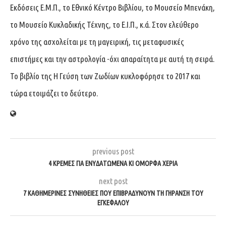
Εκδόσεις Ε.Μ.Π., το Εθνικό Κέντρο Βιβλίου, το Μουσείο Μπενάκη,
το Μουσείο Κυκλαδικής Τέχνης, το Ε.Ι.Π., κ.ά. Στον ελεύθερο
χρόνο της ασχολείται με τη μαγειρική, τις μεταφυσικές
επιστήμες και την αστρολογία -όχι απαραίτητα με αυτή τη σειρά.
Το βιβλίο της Η Γεύση των Ζωδίων κυκλοφόρησε το 2017 και
τώρα ετοιμάζει το δεύτερο.
previous post
4 ΚΡΈΜΕΣ ΓΙΑ ΕΝΥΔΑΤΩΜΈΝΑ ΚΙ ΌΜΟΡΦΑ ΧΈΡΙΑ
next post
7 ΚΑΘΗΜΕΡΙΝΈΣ ΣΥΝΉΘΕΙΕΣ ΠΟΥ ΕΠΙΒΡΑΔΎΝΟΥΝ ΤΗ ΓΉΡΑΝΣΗ ΤΟΥ
ΕΓΚΕΦΆΛΟΥ