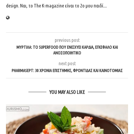
design. Ναι, το The K-magazine είναι το 2ο μου παιδί....
previous post
ΜΎΡΤΙΛΑ: ΤΟ SUPERFOOD ΠΟΥ ΕΝΙΣΧΎΕΙ ΚΑΡΔΙΆ, ΕΓΚΈΦΑΛΟ ΚΑΙ
ΑΝΟΣΟΠΟΙΗΤΙΚΌ
next post
PHARMASEPT: 30 ΧΡΌΝΙΑ ΕΠΙΣΤΉΜΗΣ, ΦΡΟΝΤΊΔΑΣ ΚΑΙ ΚΑΙΝΟΤΟΜΊΑΣ
YOU MAY ALSO LIKE