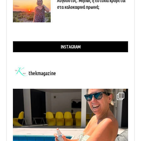
Αύγουστος: Μήπως η ευτυχία κρύβεται
στα καλοκαιρινά πρωινά;
INSTAGRAM
thekmagazine