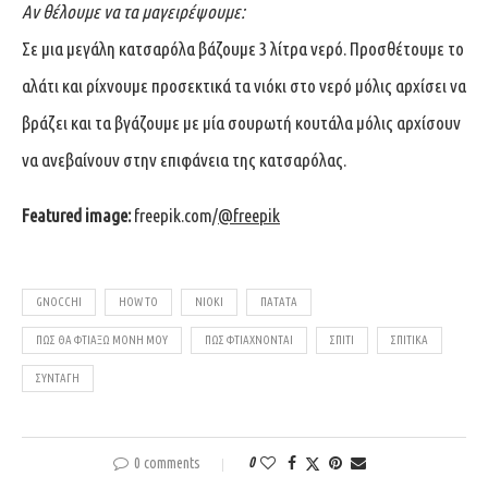
Αν θέλουμε να τα μαγειρέψουμε:
Σε μια μεγάλη κατσαρόλα βάζουμε 3 λίτρα νερό. Προσθέτουμε το
αλάτι και ρίχνουμε προσεκτικά τα νιόκι στο νερό μόλις αρχίσει να
βράζει και τα βγάζουμε με μία σουρωτή κουτάλα μόλις αρχίσουν
να ανεβαίνουν στην επιφάνεια της κατσαρόλας.
Featured image:
freepik.com/
@freepik
GNOCCHI
HOW TO
ΝΙΟΚΙ
ΠΑΤΆΤΑ
ΠΏΣ ΘΑ ΦΤΙΆΞΩ ΜΌΝΗ ΜΟΥ
ΠΏΣ ΦΤΙΆΧΝΟΝΤΑΙ
ΣΠΊΤΙ
ΣΠΙΤΙΚΆ
ΣΥΝΤΑΓΉ
0 comments
0