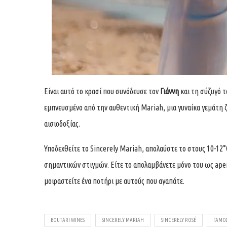
Είναι αυτό το κρασί που συνόδευσε τον
Γιάννη
και τη σύζυγό 
εμπνευσμένο από την αυθεντική Mariah, μια γυναίκα γεμάτη 
αισιοδοξίας.
Υποδεχθείτε το Sincerely Mariah, απολαύστε το στους 10-12°C
σημαντικών στιγμών. Είτε το απολαμβάνετε μόνο του ως aperi
μοιραστείτε ένα ποτήρι με αυτούς που αγαπάτε.
BOUTARI WINES
SINCERELY MARIAH
SINCERELY ROSÉ
ΓΆΜΟ