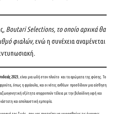
άς,
Βoutari Selections, το οποίο αρχικά θα
ιθμό φιαλών,
ενώ η συνέχεια αναμένεται
 εντυπωσιακή.
σοδειάς 2023
, είναι μια ωδή στον πλούτο και τα αρώματα της φύσης. Το
φρούτα, όπως η φράουλα, και οι νότες ανθέων προσδίδουν μια αίσθηση
ναζωογονητική οξύτητα ισορροπούν τέλεια με την βελούδινη υφή και
άστατη και απολαυστική εμπειρία.
 ομορφιά της ζωής, που μας προτρέπει να μοιρασθούμε τις όμορφες