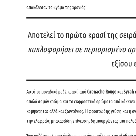
αποκάλεσαν το «γάμο της χρονιάς!.
Αποτελεί το πρώτο κρασί της σειρ
κυκλοφορήσει σε περιορισμένο αρ
εξίσου
Αυτό το μοναδικό ροζέ κρασί, από
Grenache Rouge
και
Syrah 
απαλό σομόν χρώμα και τα εκφραστικά αρώματα από κόκκινα 
κομψότητας αλλά και ζωντάνιας. H φρουτώδης γεύση και η α
την ελαφρώς μπαχαρώδη επίγευση, δημιουργώντας μια πολυδι
Ένα ροζέ κρασί, που ήρθε να γιορτάσει μαζί μας την αληθινή