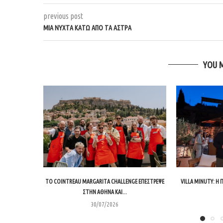
previous post
ΜΙΑ ΝΥΧΤΑ ΚΑΤΩ ΑΠΟ ΤΑ ΑΣΤΡΑ
YOU 
ΤΟ COINTREAU MARGARITA CHALLENGE ΕΠΈΣΤΡΕΨΕ
VILLA MINUTY: Η
ΣΤΗΝ ΑΘΉΝΑ ΚΑΙ...
30/07/2026