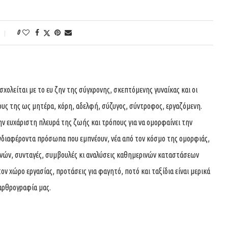
0
ολείται με το ευ ζην της σύγχρονης, σκεπτόμενης γυναίκας και οι
ους της ως μητέρα, κόρη, αδελφή, σύζυγος, σύντροφος, εργαζόμενη.
ην ευχάριστη πλευρά της ζωής και τρόπους για να ομορφαίνει την
νδιαφέροντα πρόσωπα που εμπνέουν, νέα από τον κόσμο της ομορφιάς,
χνών, συνταγές, συμβουλές κι αναλύσεις καθημερινών καταστάσεων
τον χώρο εργασίας, προτάσεις για φαγητό, ποτό και ταξίδια είναι μερικά
αρθρογραφία μας.