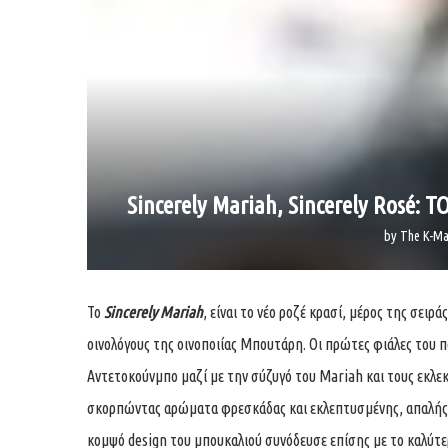
Sincerely Mariah, Sincerely Rosé:
by
The K-Ma
To
Sincerely Mariah
, είναι το νέο ροζέ κρασί, μέρος της σειρά
οινολόγους της οινοποιίας Mπουτάρη. Οι πρώτες φιάλες του π
Αντετοκούνμπο μαζί με την σύζυγό του Mariah και τους εκλε
σκορπώντας αρώματα φρεσκάδας και εκλεπτυσμένης, απαλής «
κομψό design του μπουκαλιού συνόδευσε επίσης με το καλύτ